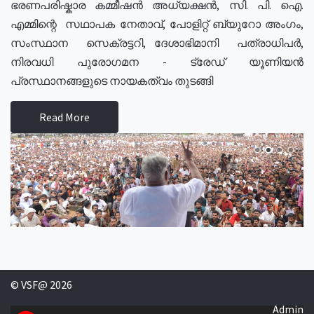
ഭരണപരിഷ്കാര കമ്മീഷൻ അധ്യക്ഷൻ, സി. പി. ഐ.
എമ്മിന്റെ സഥാപക നേതാവ്, പോളിറ്റ് ബ്യുറോ അംഗം,
സംസ്ഥാന സെക്രട്ടറി, ദേശാഭിമാനി പത്രാധിപർ,
നിരവധി പുരോഗമന - ട്രേഡ് യൂണിയൻ
പ്രസ്ഥാനങ്ങളുടെ നായകത്വം തുടങ്ങി
Read More
© VSF@ 2026
Admin