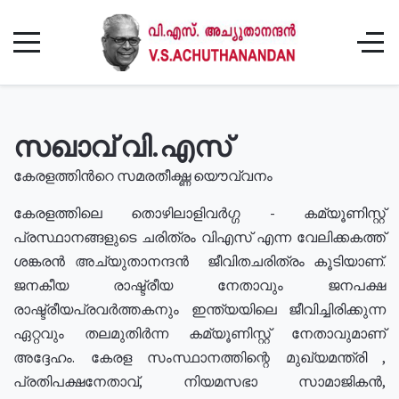
സഖാവ് വി.എസ്
കേരളത്തിൻറെ സമരതീക്ഷ്ണ യൌവ്വനം
കേരളത്തിലെ തൊഴിലാളിവർഗ്ഗ - കമ്യൂണിസ്റ്റ്
പ്രസ്ഥാനങ്ങളുടെ ചരിത്രം വിഎസ് എന്ന വേലിക്കകത്ത്
ശങ്കരൻ അച്യുതാനന്ദൻ ജീവിതചരിത്രം കൂടിയാണ്.
ജനകീയ രാഷ്ട്രീയ നേതാവും ജനപക്ഷ
രാഷ്ട്രീയപ്രവർത്തകനും ഇന്ത്യയിലെ ജീവിച്ചിരിക്കുന്ന
ഏറ്റവും തലമുതിർന്ന കമ്യൂണിസ്റ്റ് നേതാവുമാണ്
അദ്ദേഹം. കേരള സംസ്ഥാനത്തിന്റെ മുഖ്യമന്ത്രി ,
പ്രതിപക്ഷനേതാവ്, നിയമസഭാ സാമാജികൻ,