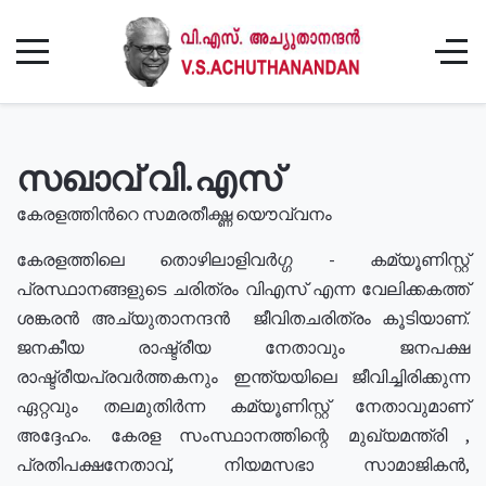
സഖാവ് വി.എസ്
കേരളത്തിൻറെ സമരതീക്ഷ്ണ യൌവ്വനം
കേരളത്തിലെ തൊഴിലാളിവർഗ്ഗ - കമ്യൂണിസ്റ്റ്
പ്രസ്ഥാനങ്ങളുടെ ചരിത്രം വിഎസ് എന്ന വേലിക്കകത്ത്
ശങ്കരൻ അച്യുതാനന്ദൻ ജീവിതചരിത്രം കൂടിയാണ്.
ജനകീയ രാഷ്ട്രീയ നേതാവും ജനപക്ഷ
രാഷ്ട്രീയപ്രവർത്തകനും ഇന്ത്യയിലെ ജീവിച്ചിരിക്കുന്ന
ഏറ്റവും തലമുതിർന്ന കമ്യൂണിസ്റ്റ് നേതാവുമാണ്
അദ്ദേഹം. കേരള സംസ്ഥാനത്തിന്റെ മുഖ്യമന്ത്രി ,
പ്രതിപക്ഷനേതാവ്, നിയമസഭാ സാമാജികൻ,