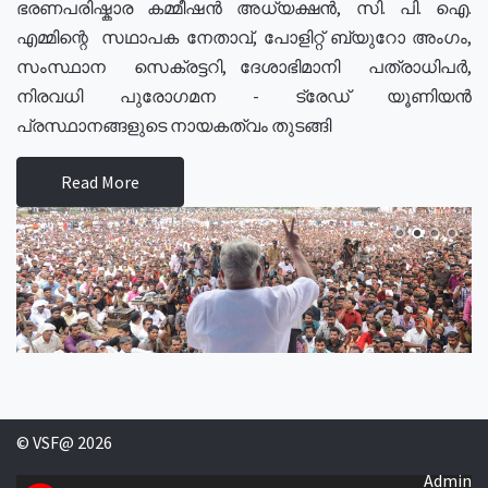
ഭരണപരിഷ്കാര കമ്മീഷൻ അധ്യക്ഷൻ, സി. പി. ഐ.
എമ്മിന്റെ സഥാപക നേതാവ്, പോളിറ്റ് ബ്യുറോ അംഗം,
സംസ്ഥാന സെക്രട്ടറി, ദേശാഭിമാനി പത്രാധിപർ,
നിരവധി പുരോഗമന - ട്രേഡ് യൂണിയൻ
പ്രസ്ഥാനങ്ങളുടെ നായകത്വം തുടങ്ങി
Read More
© VSF@ 2026
Admin