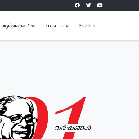
ആർക്കൈവ്
സംഗമനം
English