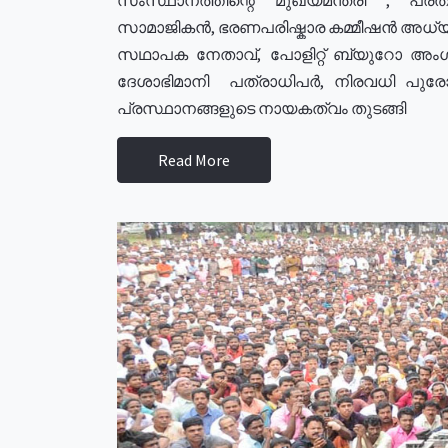
സാമാജികൻ, ഭരണപരിഷ്കാര കമ്മീഷൻ അധ്യക്
സഥാപക നേതാവ്, പോളിറ്റ് ബ്യുറോ അംഗ
ദേശാഭിമാനി പത്രാധിപർ, നിരവധി പു
പ്രസ്ഥാനങ്ങളുടെ നായകത്വം തുടങ്ങി
Read More