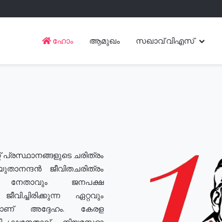
ഹോം
ആമുഖം
സഖാവ് വിഎസ്
് പ്രസ്ഥാനങ്ങളുടെ ചരിത്രം
യുതാനന്ദൻ ജീവിതചരിത്രം
യ നേതാവും ജനപക്ഷ
വിച്ചിരിക്കുന്ന ഏറ്റവും
ുമാണ് അദ്ദേഹം. കേരള
രതിപക്ഷനേതാവ്, നിയമസഭാ