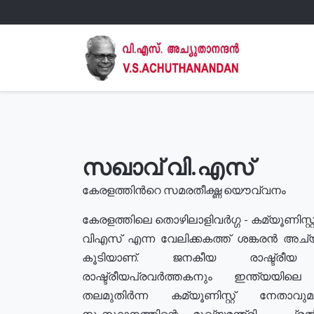
സഖാവ് വി.എസ്
കേരളത്തിൻറെ സമരതീക്ഷ്ണ യൌവ്വനം
കേരളത്തിലെ തൊഴിലാളിവർഗ്ഗ - കമ്യൂണിസ്റ്റ
വിഎസ് എന്ന വേലിക്കകത്ത് ശങ്കരൻ അച്
കൂടിയാണ്. ജനകീയ രാഷ്ട്രീ
രാഷ്ട്രീയപ്രവർത്തകനും ഇന്ത്യയിലെ ജീ
തലമുതിർന്ന കമ്യൂണിസ്റ്റ് നേതാവ
സംസ്ഥാനത്തിന്റെ മുഖ്യമന്ത്രി , പ്