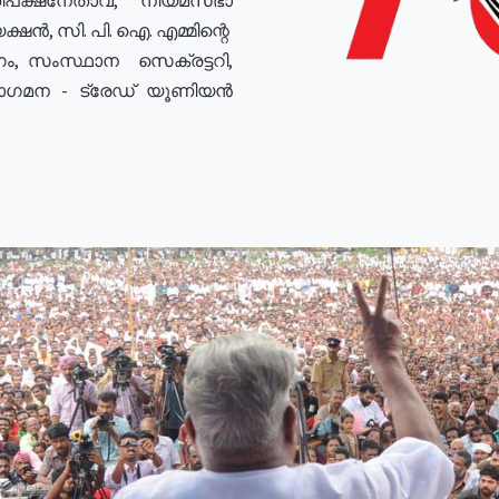
ഷൻ, സി. പി. ഐ. എമ്മിന്റെ
ം, സംസ്ഥാന സെക്രട്ടറി,
രോഗമന - ട്രേഡ് യൂണിയൻ