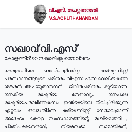
സഖാവ് വി.എസ്
കേരളത്തിൻറെ സമരതീക്ഷ്ണ യൌവ്വനം
കേരളത്തിലെ തൊഴിലാളിവർഗ്ഗ - കമ്യൂണിസ്റ്റ്
പ്രസ്ഥാനങ്ങളുടെ ചരിത്രം വിഎസ് എന്ന വേലിക്കകത്ത്
ശങ്കരൻ അച്യുതാനന്ദൻ ജീവിതചരിത്രം കൂടിയാണ്.
ജനകീയ രാഷ്ട്രീയ നേതാവും ജനപക്ഷ
രാഷ്ട്രീയപ്രവർത്തകനും ഇന്ത്യയിലെ ജീവിച്ചിരിക്കുന്ന
ഏറ്റവും തലമുതിർന്ന കമ്യൂണിസ്റ്റ് നേതാവുമാണ്
അദ്ദേഹം. കേരള സംസ്ഥാനത്തിന്റെ മുഖ്യമന്ത്രി ,
പ്രതിപക്ഷനേതാവ്, നിയമസഭാ സാമാജികൻ,