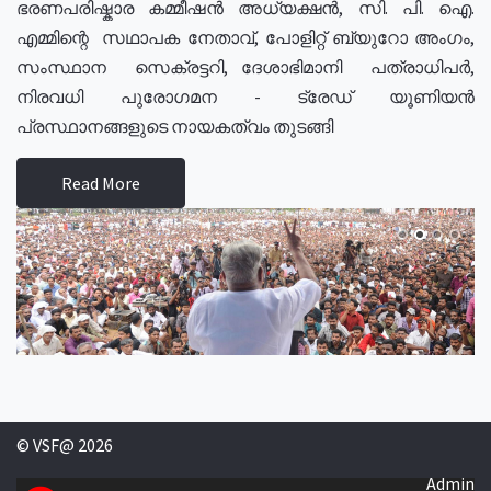
ഭരണപരിഷ്കാര കമ്മീഷൻ അധ്യക്ഷൻ, സി. പി. ഐ.
എമ്മിന്റെ സഥാപക നേതാവ്, പോളിറ്റ് ബ്യുറോ അംഗം,
സംസ്ഥാന സെക്രട്ടറി, ദേശാഭിമാനി പത്രാധിപർ,
നിരവധി പുരോഗമന - ട്രേഡ് യൂണിയൻ
പ്രസ്ഥാനങ്ങളുടെ നായകത്വം തുടങ്ങി
Read More
© VSF@ 2026
Admin