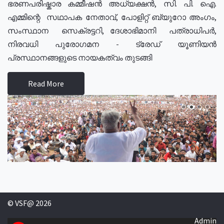
ഭരണപരിഷ്കാര കമ്മീഷൻ അധ്യക്ഷൻ, സി. പി. ഐ.
എമ്മിന്റെ സഥാപക നേതാവ്, പോളിറ്റ് ബ്യുറോ അംഗം,
സംസ്ഥാന സെക്രട്ടറി, ദേശാഭിമാനി പത്രാധിപർ,
നിരവധി പുരോഗമന - ട്രേഡ് യൂണിയൻ
പ്രസ്ഥാനങ്ങളുടെ നായകത്വം തുടങ്ങി
Read More
© VSF@ 2026
Admin