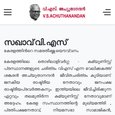
സഖാവ് വി.എസ്
കേരളത്തിൻറെ സമരതീക്ഷ്ണ യൌവ്വനം
കേരളത്തിലെ തൊഴിലാളിവർഗ്ഗ - കമ്യൂണിസ്റ്റ്
പ്രസ്ഥാനങ്ങളുടെ ചരിത്രം വിഎസ് എന്ന വേലിക്കകത്ത്
ശങ്കരൻ അച്യുതാനന്ദൻ ജീവിതചരിത്രം കൂടിയാണ്.
ജനകീയ രാഷ്ട്രീയ നേതാവും ജനപക്ഷ
രാഷ്ട്രീയപ്രവർത്തകനും ഇന്ത്യയിലെ ജീവിച്ചിരിക്കുന്ന
ഏറ്റവും തലമുതിർന്ന കമ്യൂണിസ്റ്റ് നേതാവുമാണ്
അദ്ദേഹം. കേരള സംസ്ഥാനത്തിന്റെ മുഖ്യമന്ത്രി ,
പ്രതിപക്ഷനേതാവ്, നിയമസഭാ സാമാജികൻ,