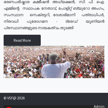
ഭരണപരിഷ്കാര കമ്മീഷൻ അധ്യക്ഷൻ, സി. പി. ഐ.
എമ്മിന്റെ സഥാപക നേതാവ്, പോളിറ്റ് ബ്യുറോ അംഗം,
സംസ്ഥാന സെക്രട്ടറി, ദേശാഭിമാനി പത്രാധിപർ,
നിരവധി പുരോഗമന - ട്രേഡ് യൂണിയൻ
പ്രസ്ഥാനങ്ങളുടെ നായകത്വം തുടങ്ങി
Read More
© VSF@ 2026
Admin