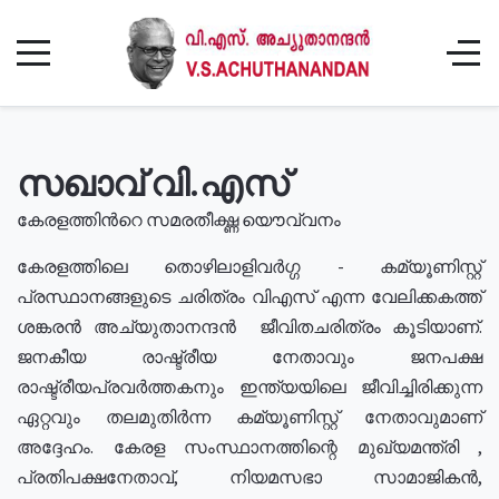
സഖാവ് വി.എസ്
കേരളത്തിൻറെ സമരതീക്ഷ്ണ യൌവ്വനം
കേരളത്തിലെ തൊഴിലാളിവർഗ്ഗ - കമ്യൂണിസ്റ്റ്
പ്രസ്ഥാനങ്ങളുടെ ചരിത്രം വിഎസ് എന്ന വേലിക്കകത്ത്
ശങ്കരൻ അച്യുതാനന്ദൻ ജീവിതചരിത്രം കൂടിയാണ്.
ജനകീയ രാഷ്ട്രീയ നേതാവും ജനപക്ഷ
രാഷ്ട്രീയപ്രവർത്തകനും ഇന്ത്യയിലെ ജീവിച്ചിരിക്കുന്ന
ഏറ്റവും തലമുതിർന്ന കമ്യൂണിസ്റ്റ് നേതാവുമാണ്
അദ്ദേഹം. കേരള സംസ്ഥാനത്തിന്റെ മുഖ്യമന്ത്രി ,
പ്രതിപക്ഷനേതാവ്, നിയമസഭാ സാമാജികൻ,