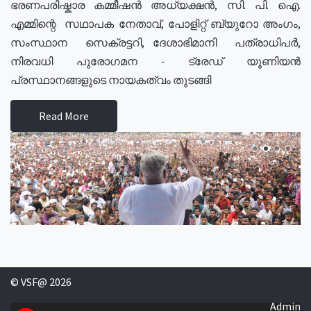
ഭരണപരിഷ്കാര കമ്മീഷൻ അധ്യക്ഷൻ, സി. പി. ഐ.
എമ്മിന്റെ സഥാപക നേതാവ്, പോളിറ്റ് ബ്യുറോ അംഗം,
സംസ്ഥാന സെക്രട്ടറി, ദേശാഭിമാനി പത്രാധിപർ,
നിരവധി പുരോഗമന - ട്രേഡ് യൂണിയൻ
പ്രസ്ഥാനങ്ങളുടെ നായകത്വം തുടങ്ങി
Read More
© VSF@ 2026
Admin