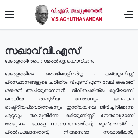
സഖാവ് വി.എസ്
കേരളത്തിൻറെ സമരതീക്ഷ്ണ യൌവ്വനം
കേരളത്തിലെ തൊഴിലാളിവർഗ്ഗ - കമ്യൂണിസ്റ്റ്
പ്രസ്ഥാനങ്ങളുടെ ചരിത്രം വിഎസ് എന്ന വേലിക്കകത്ത്
ശങ്കരൻ അച്യുതാനന്ദൻ ജീവിതചരിത്രം കൂടിയാണ്.
ജനകീയ രാഷ്ട്രീയ നേതാവും ജനപക്ഷ
രാഷ്ട്രീയപ്രവർത്തകനും ഇന്ത്യയിലെ ജീവിച്ചിരിക്കുന്ന
ഏറ്റവും തലമുതിർന്ന കമ്യൂണിസ്റ്റ് നേതാവുമാണ്
അദ്ദേഹം. കേരള സംസ്ഥാനത്തിന്റെ മുഖ്യമന്ത്രി ,
പ്രതിപക്ഷനേതാവ്, നിയമസഭാ സാമാജികൻ,