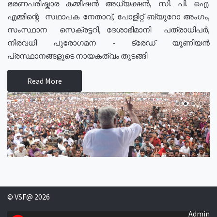
ഭരണപരിഷ്കാര കമ്മീഷൻ അധ്യക്ഷൻ, സി. പി. ഐ.
എമ്മിന്റെ സഥാപക നേതാവ്, പോളിറ്റ് ബ്യുറോ അംഗം,
സംസ്ഥാന സെക്രട്ടറി, ദേശാഭിമാനി പത്രാധിപർ,
നിരവധി പുരോഗമന - ട്രേഡ് യൂണിയൻ
പ്രസ്ഥാനങ്ങളുടെ നായകത്വം തുടങ്ങി
Read More
© VSF@ 2026
Admin