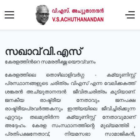
സഖാവ് വി.എസ്
കേരളത്തിൻറെ സമരതീക്ഷ്ണ യൌവ്വനം
കേരളത്തിലെ തൊഴിലാളിവർഗ്ഗ - കമ്യൂണിസ്റ്റ്
പ്രസ്ഥാനങ്ങളുടെ ചരിത്രം വിഎസ് എന്ന വേലിക്കകത്ത്
ശങ്കരൻ അച്യുതാനന്ദൻ ജീവിതചരിത്രം കൂടിയാണ്.
ജനകീയ രാഷ്ട്രീയ നേതാവും ജനപക്ഷ
രാഷ്ട്രീയപ്രവർത്തകനും ഇന്ത്യയിലെ ജീവിച്ചിരിക്കുന്ന
ഏറ്റവും തലമുതിർന്ന കമ്യൂണിസ്റ്റ് നേതാവുമാണ്
അദ്ദേഹം. കേരള സംസ്ഥാനത്തിന്റെ മുഖ്യമന്ത്രി ,
പ്രതിപക്ഷനേതാവ്, നിയമസഭാ സാമാജികൻ,