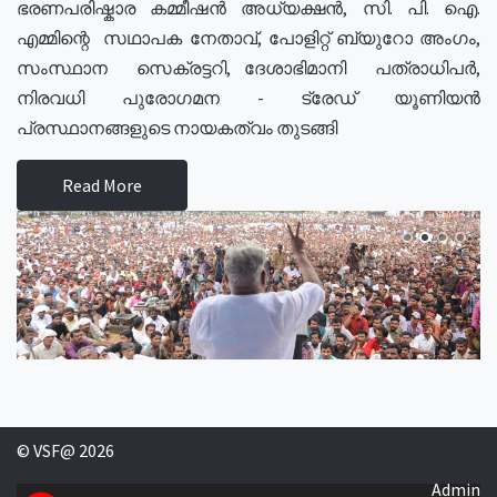
ഭരണപരിഷ്കാര കമ്മീഷൻ അധ്യക്ഷൻ, സി. പി. ഐ.
എമ്മിന്റെ സഥാപക നേതാവ്, പോളിറ്റ് ബ്യുറോ അംഗം,
സംസ്ഥാന സെക്രട്ടറി, ദേശാഭിമാനി പത്രാധിപർ,
നിരവധി പുരോഗമന - ട്രേഡ് യൂണിയൻ
പ്രസ്ഥാനങ്ങളുടെ നായകത്വം തുടങ്ങി
Read More
© VSF@ 2026
Admin