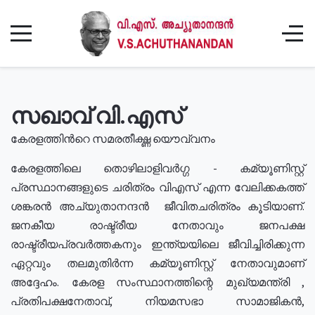
സഖാവ് വി.എസ്
കേരളത്തിൻറെ സമരതീക്ഷ്ണ യൌവ്വനം
കേരളത്തിലെ തൊഴിലാളിവർഗ്ഗ - കമ്യൂണിസ്റ്റ്
പ്രസ്ഥാനങ്ങളുടെ ചരിത്രം വിഎസ് എന്ന വേലിക്കകത്ത്
ശങ്കരൻ അച്യുതാനന്ദൻ ജീവിതചരിത്രം കൂടിയാണ്.
ജനകീയ രാഷ്ട്രീയ നേതാവും ജനപക്ഷ
രാഷ്ട്രീയപ്രവർത്തകനും ഇന്ത്യയിലെ ജീവിച്ചിരിക്കുന്ന
ഏറ്റവും തലമുതിർന്ന കമ്യൂണിസ്റ്റ് നേതാവുമാണ്
അദ്ദേഹം. കേരള സംസ്ഥാനത്തിന്റെ മുഖ്യമന്ത്രി ,
പ്രതിപക്ഷനേതാവ്, നിയമസഭാ സാമാജികൻ,