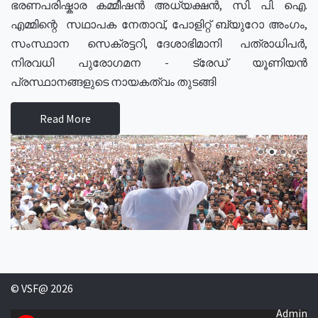
ഭരണപരിഷ്കാര കമ്മീഷൻ അധ്യക്ഷൻ, സി. പി. ഐ.
എമ്മിന്റെ സഥാപക നേതാവ്, പോളിറ്റ് ബ്യുറോ അംഗം,
സംസ്ഥാന സെക്രട്ടറി, ദേശാഭിമാനി പത്രാധിപർ,
നിരവധി പുരോഗമന - ട്രേഡ് യൂണിയൻ
പ്രസ്ഥാനങ്ങളുടെ നായകത്വം തുടങ്ങി
Read More
© VSF@ 2026
Admin