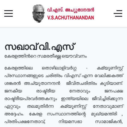
സഖാവ് വി.എസ്
കേരളത്തിൻറെ സമരതീക്ഷ്ണ യൌവ്വനം
കേരളത്തിലെ തൊഴിലാളിവർഗ്ഗ - കമ്യൂണിസ്റ്റ്
പ്രസ്ഥാനങ്ങളുടെ ചരിത്രം വിഎസ് എന്ന വേലിക്കകത്ത്
ശങ്കരൻ അച്യുതാനന്ദൻ ജീവിതചരിത്രം കൂടിയാണ്.
ജനകീയ രാഷ്ട്രീയ നേതാവും ജനപക്ഷ
രാഷ്ട്രീയപ്രവർത്തകനും ഇന്ത്യയിലെ ജീവിച്ചിരിക്കുന്ന
ഏറ്റവും തലമുതിർന്ന കമ്യൂണിസ്റ്റ് നേതാവുമാണ്
അദ്ദേഹം. കേരള സംസ്ഥാനത്തിന്റെ മുഖ്യമന്ത്രി ,
പ്രതിപക്ഷനേതാവ്, നിയമസഭാ സാമാജികൻ,