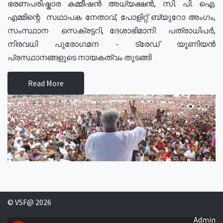
ഭരണപരിഷ്കാര കമ്മീഷൻ അധ്യക്ഷൻ, സി. പി. ഐ.
എമ്മിന്റെ സഥാപക നേതാവ്, പോളിറ്റ് ബ്യുറോ അംഗം,
സംസ്ഥാന സെക്രട്ടറി, ദേശാഭിമാനി പത്രാധിപർ,
നിരവധി പുരോഗമന - ട്രേഡ് യൂണിയൻ
പ്രസ്ഥാനങ്ങളുടെ നായകത്വം തുടങ്ങി
Read More
© VSF@ 2026
Admin