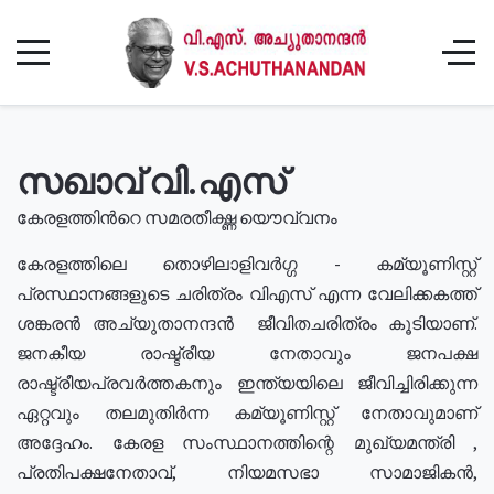
സഖാവ് വി.എസ്
കേരളത്തിൻറെ സമരതീക്ഷ്ണ യൌവ്വനം
കേരളത്തിലെ തൊഴിലാളിവർഗ്ഗ - കമ്യൂണിസ്റ്റ്
പ്രസ്ഥാനങ്ങളുടെ ചരിത്രം വിഎസ് എന്ന വേലിക്കകത്ത്
ശങ്കരൻ അച്യുതാനന്ദൻ ജീവിതചരിത്രം കൂടിയാണ്.
ജനകീയ രാഷ്ട്രീയ നേതാവും ജനപക്ഷ
രാഷ്ട്രീയപ്രവർത്തകനും ഇന്ത്യയിലെ ജീവിച്ചിരിക്കുന്ന
ഏറ്റവും തലമുതിർന്ന കമ്യൂണിസ്റ്റ് നേതാവുമാണ്
അദ്ദേഹം. കേരള സംസ്ഥാനത്തിന്റെ മുഖ്യമന്ത്രി ,
പ്രതിപക്ഷനേതാവ്, നിയമസഭാ സാമാജികൻ,