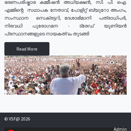
ഭരണപരിഷ്കാര കമ്മീഷൻ അധ്യക്ഷൻ, സി. പി. ഐ.
എമ്മിന്റെ സഥാപക നേതാവ്, പോളിറ്റ് ബ്യുറോ അംഗം,
സംസ്ഥാന സെക്രട്ടറി, ദേശാഭിമാനി പത്രാധിപർ,
നിരവധി പുരോഗമന - ട്രേഡ് യൂണിയൻ
പ്രസ്ഥാനങ്ങളുടെ നായകത്വം തുടങ്ങി
Read More
© VSF@ 2026
Admin