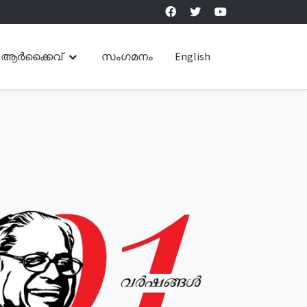
ആർക്കൈവ്
സംഗമനം
English