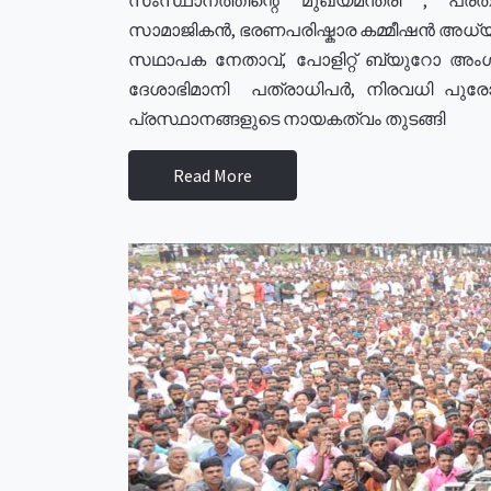
സാമാജികൻ, ഭരണപരിഷ്കാര കമ്മീഷൻ അധ്യക്
സഥാപക നേതാവ്, പോളിറ്റ് ബ്യുറോ അംഗ
ദേശാഭിമാനി പത്രാധിപർ, നിരവധി പു
പ്രസ്ഥാനങ്ങളുടെ നായകത്വം തുടങ്ങി
Read More