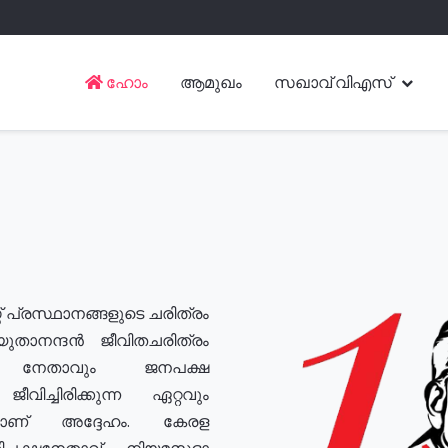
ഹോം
ആമുഖം
സഖാവ് വിഎസ്
് പ്രസ്ഥാനങ്ങളുടെ ചരിത്രം
യുതാനന്ദൻ ജീവിതചരിത്രം
യ നേതാവും ജനപക്ഷ
വിച്ചിരിക്കുന്ന ഏറ്റവും
ുമാണ് അദ്ദേഹം. കേരള
രതിപക്ഷനേതാവ്, നിയമസഭാ