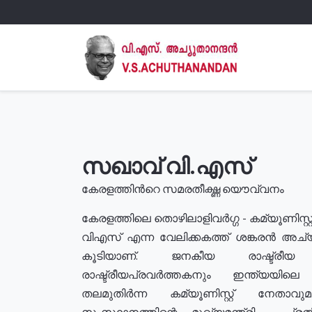
സഖാവ് വി.എസ്
കേരളത്തിൻറെ സമരതീക്ഷ്ണ യൌവ്വനം
കേരളത്തിലെ തൊഴിലാളിവർഗ്ഗ - കമ്യൂണിസ്റ്റ
വിഎസ് എന്ന വേലിക്കകത്ത് ശങ്കരൻ അച്
കൂടിയാണ്. ജനകീയ രാഷ്ട്രീ
രാഷ്ട്രീയപ്രവർത്തകനും ഇന്ത്യയിലെ ജീ
തലമുതിർന്ന കമ്യൂണിസ്റ്റ് നേതാവ
സംസ്ഥാനത്തിന്റെ മുഖ്യമന്ത്രി , പ്