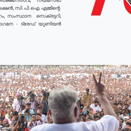
ഷൻ, സി. പി. ഐ. എമ്മിന്റെ
ം, സംസ്ഥാന സെക്രട്ടറി,
രോഗമന - ട്രേഡ് യൂണിയൻ