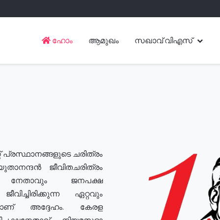
ഹോം
ആമുഖം
സഖാവ് വിഎസ്
് പ്രസ്ഥാനങ്ങളുടെ ചരിത്രം
യുതാനന്ദൻ ജീവിതചരിത്രം
യ നേതാവും ജനപക്ഷ
വിച്ചിരിക്കുന്ന ഏറ്റവും
ുമാണ് അദ്ദേഹം. കേരള
രതിപക്ഷനേതാവ്, നിയമസഭാ