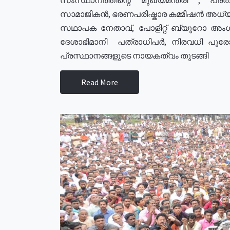
സാമാജികൻ, ഭരണപരിഷ്കാര കമ്മീഷൻ അധ്യക്
സഥാപക നേതാവ്, പോളിറ്റ് ബ്യുറോ അംഗ
ദേശാഭിമാനി പത്രാധിപർ, നിരവധി പു
പ്രസ്ഥാനങ്ങളുടെ നായകത്വം തുടങ്ങി
Read More