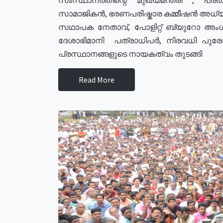
സാമാജികൻ, ഭരണപരിഷ്കാര കമ്മീഷൻ അധ്യക്
സഥാപക നേതാവ്, പോളിറ്റ് ബ്യുറോ അംഗ
ദേശാഭിമാനി പത്രാധിപർ, നിരവധി പു
പ്രസ്ഥാനങ്ങളുടെ നായകത്വം തുടങ്ങി
Read More