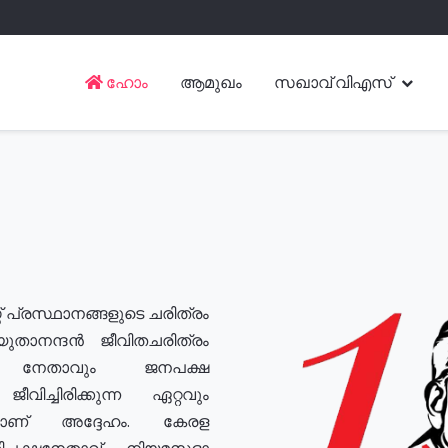
ഹോം
ആമുഖം
സഖാവ് വിഎസ്
് പ്രസ്ഥാനങ്ങളുടെ ചരിത്രം
യുതാനന്ദൻ ജീവിതചരിത്രം
യ നേതാവും ജനപക്ഷ
വിച്ചിരിക്കുന്ന ഏറ്റവും
ുമാണ് അദ്ദേഹം. കേരള
രതിപക്ഷനേതാവ്, നിയമസഭാ