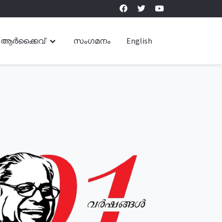
ആർക്കൈവ്
സംഗമനം
English