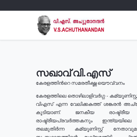
സഖാവ് വി.എസ്
കേരളത്തിൻറെ സമരതീക്ഷ്ണ യൌവ്വനം
കേരളത്തിലെ തൊഴിലാളിവർഗ്ഗ - കമ്യൂണിസ്റ്റ
വിഎസ് എന്ന വേലിക്കകത്ത് ശങ്കരൻ അച്
കൂടിയാണ്. ജനകീയ രാഷ്ട്രീ
രാഷ്ട്രീയപ്രവർത്തകനും ഇന്ത്യയിലെ ജീ
തലമുതിർന്ന കമ്യൂണിസ്റ്റ് നേതാവ
സംസ്ഥാനത്തിന്റെ മുഖ്യമന്ത്രി , പ്