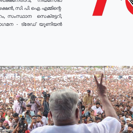
ഷൻ, സി. പി. ഐ. എമ്മിന്റെ
ം, സംസ്ഥാന സെക്രട്ടറി,
രോഗമന - ട്രേഡ് യൂണിയൻ