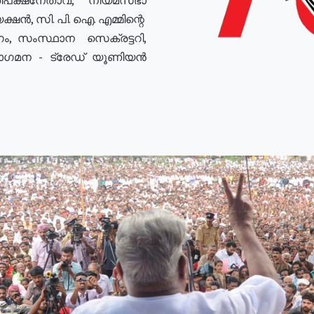
ഷൻ, സി. പി. ഐ. എമ്മിന്റെ
ം, സംസ്ഥാന സെക്രട്ടറി,
രോഗമന - ട്രേഡ് യൂണിയൻ