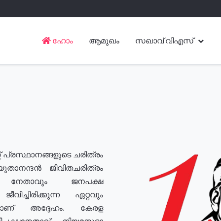
ഹോം
ആമുഖം
സഖാവ് വിഎസ്
് പ്രസ്ഥാനങ്ങളുടെ ചരിത്രം
യുതാനന്ദൻ ജീവിതചരിത്രം
യ നേതാവും ജനപക്ഷ
വിച്ചിരിക്കുന്ന ഏറ്റവും
ുമാണ് അദ്ദേഹം. കേരള
രതിപക്ഷനേതാവ്, നിയമസഭാ