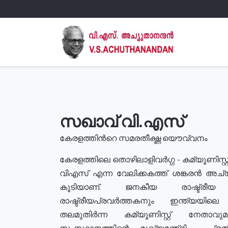
സഖാവ് വി.എസ്
കേരളത്തിൻറെ സമരതീക്ഷ്ണ യൌവ്വനം
കേരളത്തിലെ തൊഴിലാളിവർഗ്ഗ - കമ്യൂണിസ്റ്റ
വിഎസ് എന്ന വേലിക്കകത്ത് ശങ്കരൻ അച്
കൂടിയാണ്. ജനകീയ രാഷ്ട്രീ
രാഷ്ട്രീയപ്രവർത്തകനും ഇന്ത്യയിലെ ജീ
തലമുതിർന്ന കമ്യൂണിസ്റ്റ് നേതാവ
സംസ്ഥാനത്തിന്റെ മുഖ്യമന്ത്രി , പ്