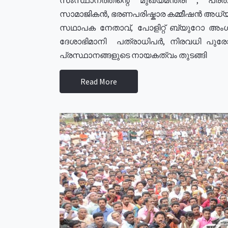
സാമാജികൻ, ഭരണപരിഷ്കാര കമ്മീഷൻ അധ്യക്
സഥാപക നേതാവ്, പോളിറ്റ് ബ്യുറോ അംഗ
ദേശാഭിമാനി പത്രാധിപർ, നിരവധി പു
പ്രസ്ഥാനങ്ങളുടെ നായകത്വം തുടങ്ങി
Read More