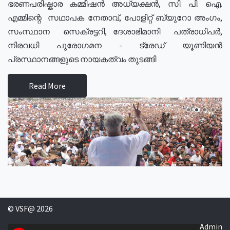
ഭരണപരിഷ്കാര കമ്മീഷൻ അധ്യക്ഷൻ, സി. പി. ഐ.
എമ്മിന്റെ സഥാപക നേതാവ്, പോളിറ്റ് ബ്യുറോ അംഗം,
സംസ്ഥാന സെക്രട്ടറി, ദേശാഭിമാനി പത്രാധിപർ,
നിരവധി പുരോഗമന - ട്രേഡ് യൂണിയൻ
പ്രസ്ഥാനങ്ങളുടെ നായകത്വം തുടങ്ങി
Read More
© VSF@ 2026
Admin