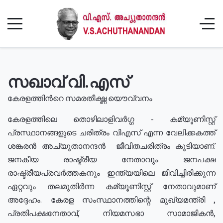
സഖാവ് വി.എസ്
കേരളത്തിൻറെ സമരതീക്ഷ്ണ യൌവ്വനം
കേരളത്തിലെ തൊഴിലാളിവർഗ്ഗ - കമ്യൂണിസ്റ്റ്
പ്രസ്ഥാനങ്ങളുടെ ചരിത്രം വിഎസ് എന്ന വേലിക്കകത്ത്
ശങ്കരൻ അച്യുതാനന്ദൻ ജീവിതചരിത്രം കൂടിയാണ്.
ജനകീയ രാഷ്ട്രീയ നേതാവും ജനപക്ഷ
രാഷ്ട്രീയപ്രവർത്തകനും ഇന്ത്യയിലെ ജീവിച്ചിരിക്കുന്ന
ഏറ്റവും തലമുതിർന്ന കമ്യൂണിസ്റ്റ് നേതാവുമാണ്
അദ്ദേഹം. കേരള സംസ്ഥാനത്തിന്റെ മുഖ്യമന്ത്രി ,
പ്രതിപക്ഷനേതാവ്, നിയമസഭാ സാമാജികൻ,