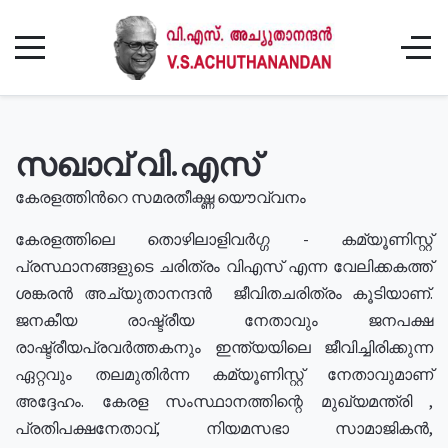
സഖാവ് വി.എസ്
കേരളത്തിൻറെ സമരതീക്ഷ്ണ യൌവ്വനം
കേരളത്തിലെ തൊഴിലാളിവർഗ്ഗ - കമ്യൂണിസ്റ്റ്
പ്രസ്ഥാനങ്ങളുടെ ചരിത്രം വിഎസ് എന്ന വേലിക്കകത്ത്
ശങ്കരൻ അച്യുതാനന്ദൻ ജീവിതചരിത്രം കൂടിയാണ്.
ജനകീയ രാഷ്ട്രീയ നേതാവും ജനപക്ഷ
രാഷ്ട്രീയപ്രവർത്തകനും ഇന്ത്യയിലെ ജീവിച്ചിരിക്കുന്ന
ഏറ്റവും തലമുതിർന്ന കമ്യൂണിസ്റ്റ് നേതാവുമാണ്
അദ്ദേഹം. കേരള സംസ്ഥാനത്തിന്റെ മുഖ്യമന്ത്രി ,
പ്രതിപക്ഷനേതാവ്, നിയമസഭാ സാമാജികൻ,