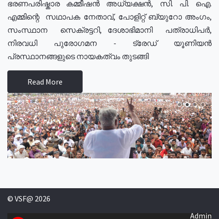
ഭരണപരിഷ്കാര കമ്മീഷൻ അധ്യക്ഷൻ, സി. പി. ഐ.
എമ്മിന്റെ സഥാപക നേതാവ്, പോളിറ്റ് ബ്യുറോ അംഗം,
സംസ്ഥാന സെക്രട്ടറി, ദേശാഭിമാനി പത്രാധിപർ,
നിരവധി പുരോഗമന - ട്രേഡ് യൂണിയൻ
പ്രസ്ഥാനങ്ങളുടെ നായകത്വം തുടങ്ങി
Read More
© VSF@ 2026
Admin