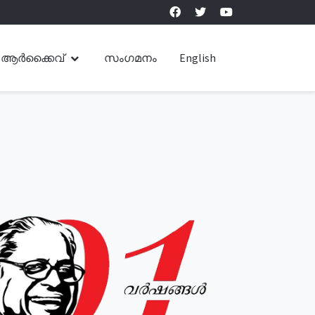
ആർക്കൈവ്
സംഗമനം
English