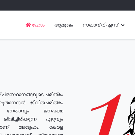
ഹോം
ആമുഖം
സഖാവ് വിഎസ്
് പ്രസ്ഥാനങ്ങളുടെ ചരിത്രം
യുതാനന്ദൻ ജീവിതചരിത്രം
യ നേതാവും ജനപക്ഷ
വിച്ചിരിക്കുന്ന ഏറ്റവും
ുമാണ് അദ്ദേഹം. കേരള
രതിപക്ഷനേതാവ്, നിയമസഭാ