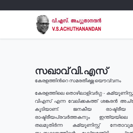
സഖാവ് വി.എസ്
കേരളത്തിൻറെ സമരതീക്ഷ്ണ യൌവ്വനം
കേരളത്തിലെ തൊഴിലാളിവർഗ്ഗ - കമ്യൂണിസ്റ്റ
വിഎസ് എന്ന വേലിക്കകത്ത് ശങ്കരൻ അച്
കൂടിയാണ്. ജനകീയ രാഷ്ട്രീ
രാഷ്ട്രീയപ്രവർത്തകനും ഇന്ത്യയിലെ ജീ
തലമുതിർന്ന കമ്യൂണിസ്റ്റ് നേതാവ
സംസ്ഥാനത്തിന്റെ മുഖ്യമന്ത്രി , പ്