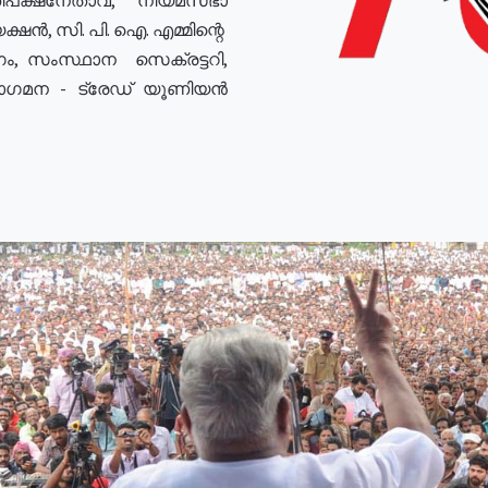
ഷൻ, സി. പി. ഐ. എമ്മിന്റെ
ം, സംസ്ഥാന സെക്രട്ടറി,
രോഗമന - ട്രേഡ് യൂണിയൻ