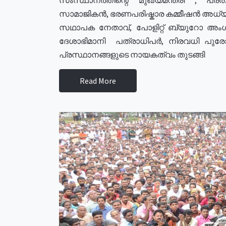
സാമാജികൻ, ഭരണപരിഷ്കാര കമ്മീഷൻ അധ്യക്
സഥാപക നേതാവ്, പോളിറ്റ് ബ്യുറോ അംഗ
ദേശാഭിമാനി പത്രാധിപർ, നിരവധി പു
പ്രസ്ഥാനങ്ങളുടെ നായകത്വം തുടങ്ങി
Read More