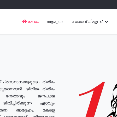
ഹോം
ആമുഖം
സഖാവ് വിഎസ്
് പ്രസ്ഥാനങ്ങളുടെ ചരിത്രം
യുതാനന്ദൻ ജീവിതചരിത്രം
യ നേതാവും ജനപക്ഷ
വിച്ചിരിക്കുന്ന ഏറ്റവും
ുമാണ് അദ്ദേഹം. കേരള
രതിപക്ഷനേതാവ്, നിയമസഭാ