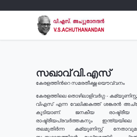
സഖാവ് വി.എസ്
കേരളത്തിൻറെ സമരതീക്ഷ്ണ യൌവ്വനം
കേരളത്തിലെ തൊഴിലാളിവർഗ്ഗ - കമ്യൂണിസ്റ്റ
വിഎസ് എന്ന വേലിക്കകത്ത് ശങ്കരൻ അച്
കൂടിയാണ്. ജനകീയ രാഷ്ട്രീ
രാഷ്ട്രീയപ്രവർത്തകനും ഇന്ത്യയിലെ ജീ
തലമുതിർന്ന കമ്യൂണിസ്റ്റ് നേതാവ
സംസ്ഥാനത്തിന്റെ മുഖ്യമന്ത്രി , പ്