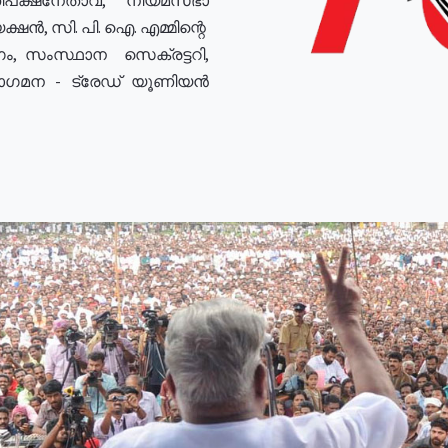
ഷൻ, സി. പി. ഐ. എമ്മിന്റെ
ം, സംസ്ഥാന സെക്രട്ടറി,
രോഗമന - ട്രേഡ് യൂണിയൻ