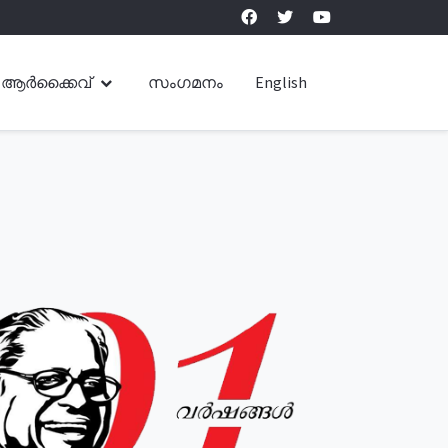
ആർക്കൈവ്
സംഗമനം
English