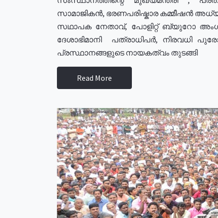
സാമാജികൻ, ഭരണപരിഷ്കാര കമ്മീഷൻ അധ്യക്
സഥാപക നേതാവ്, പോളിറ്റ് ബ്യുറോ അംഗ
ദേശാഭിമാനി പത്രാധിപർ, നിരവധി പു
പ്രസ്ഥാനങ്ങളുടെ നായകത്വം തുടങ്ങി
Read More