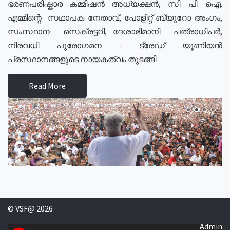
ഭരണപരിഷ്കാര കമ്മീഷൻ അധ്യക്ഷൻ, സി. പി. ഐ.
എമ്മിന്റെ സഥാപക നേതാവ്, പോളിറ്റ് ബ്യുറോ അംഗം,
സംസ്ഥാന സെക്രട്ടറി, ദേശാഭിമാനി പത്രാധിപർ,
നിരവധി പുരോഗമന - ട്രേഡ് യൂണിയൻ
പ്രസ്ഥാനങ്ങളുടെ നായകത്വം തുടങ്ങി
Read More
© VSF@ 2026
Admin