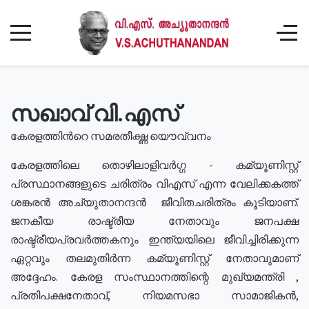
സഖാവ് വി.എസ്
കേരളത്തിൻറെ സമരതീക്ഷ്ണ യൌവ്വനം
കേരളത്തിലെ തൊഴിലാളിവർഗ്ഗ - കമ്യൂണിസ്റ്റ്
പ്രസ്ഥാനങ്ങളുടെ ചരിത്രം വിഎസ് എന്ന വേലിക്കകത്ത്
ശങ്കരൻ അച്യുതാനന്ദൻ ജീവിതചരിത്രം കൂടിയാണ്.
ജനകീയ രാഷ്ട്രീയ നേതാവും ജനപക്ഷ
രാഷ്ട്രീയപ്രവർത്തകനും ഇന്ത്യയിലെ ജീവിച്ചിരിക്കുന്ന
ഏറ്റവും തലമുതിർന്ന കമ്യൂണിസ്റ്റ് നേതാവുമാണ്
അദ്ദേഹം. കേരള സംസ്ഥാനത്തിന്റെ മുഖ്യമന്ത്രി ,
പ്രതിപക്ഷനേതാവ്, നിയമസഭാ സാമാജികൻ,