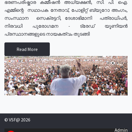
ഭരണപരിഷ്കാര കമ്മീഷൻ അധ്യക്ഷൻ, സി. പി. ഐ.
എമ്മിന്റെ സഥാപക നേതാവ്, പോളിറ്റ് ബ്യുറോ അംഗം,
സംസ്ഥാന സെക്രട്ടറി, ദേശാഭിമാനി പത്രാധിപർ,
നിരവധി പുരോഗമന - ട്രേഡ് യൂണിയൻ
പ്രസ്ഥാനങ്ങളുടെ നായകത്വം തുടങ്ങി
Read More
© VSF@ 2026
Admin