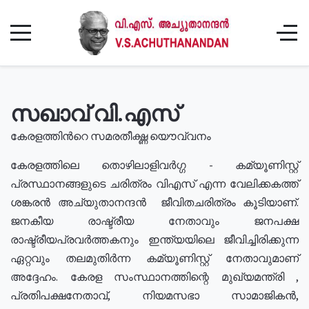
സഖാവ് വി.എസ്
കേരളത്തിൻറെ സമരതീക്ഷ്ണ യൌവ്വനം
കേരളത്തിലെ തൊഴിലാളിവർഗ്ഗ - കമ്യൂണിസ്റ്റ്
പ്രസ്ഥാനങ്ങളുടെ ചരിത്രം വിഎസ് എന്ന വേലിക്കകത്ത്
ശങ്കരൻ അച്യുതാനന്ദൻ ജീവിതചരിത്രം കൂടിയാണ്.
ജനകീയ രാഷ്ട്രീയ നേതാവും ജനപക്ഷ
രാഷ്ട്രീയപ്രവർത്തകനും ഇന്ത്യയിലെ ജീവിച്ചിരിക്കുന്ന
ഏറ്റവും തലമുതിർന്ന കമ്യൂണിസ്റ്റ് നേതാവുമാണ്
അദ്ദേഹം. കേരള സംസ്ഥാനത്തിന്റെ മുഖ്യമന്ത്രി ,
പ്രതിപക്ഷനേതാവ്, നിയമസഭാ സാമാജികൻ,