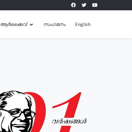
ആർക്കൈവ്
സംഗമനം
English