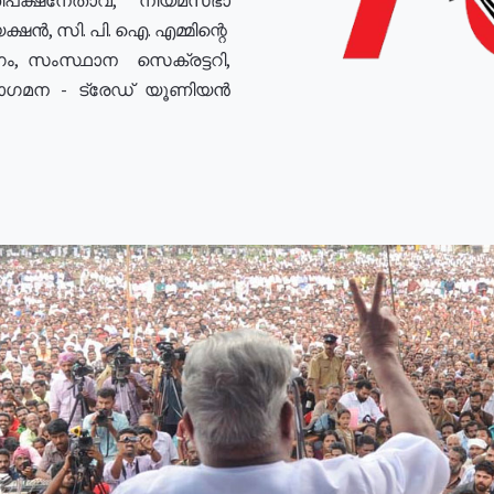
ഷൻ, സി. പി. ഐ. എമ്മിന്റെ
ം, സംസ്ഥാന സെക്രട്ടറി,
രോഗമന - ട്രേഡ് യൂണിയൻ