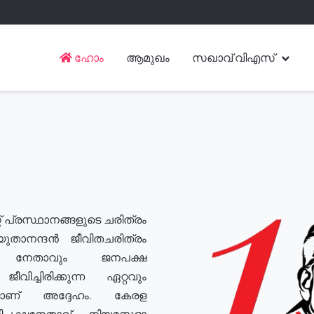
ഹോം
ആമുഖം
സഖാവ് വിഎസ്
് പ്രസ്ഥാനങ്ങളുടെ ചരിത്രം
യുതാനന്ദൻ ജീവിതചരിത്രം
യ നേതാവും ജനപക്ഷ
വിച്ചിരിക്കുന്ന ഏറ്റവും
ുമാണ് അദ്ദേഹം. കേരള
രതിപക്ഷനേതാവ്, നിയമസഭാ