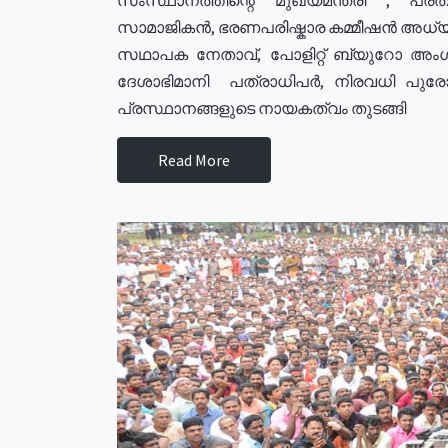
സാമാജികൻ, ഭരണപരിഷ്കാര കമ്മീഷൻ അധ്യക്
സഥാപക നേതാവ്, പോളിറ്റ് ബ്യുറോ അംഗ
ദേശാഭിമാനി പത്രാധിപർ, നിരവധി പു
പ്രസ്ഥാനങ്ങളുടെ നായകത്വം തുടങ്ങി
Read More