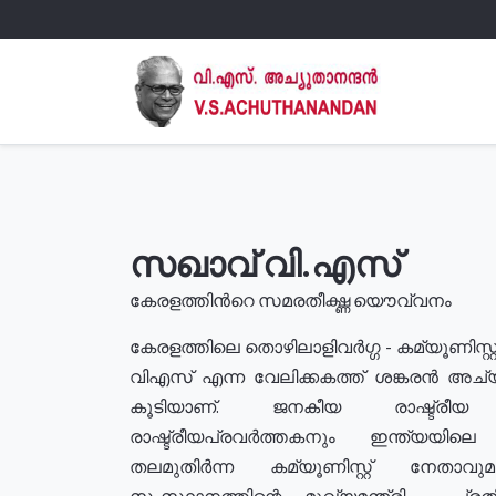
സഖാവ് വി.എസ്
കേരളത്തിൻറെ സമരതീക്ഷ്ണ യൌവ്വനം
കേരളത്തിലെ തൊഴിലാളിവർഗ്ഗ - കമ്യൂണിസ്റ്റ
വിഎസ് എന്ന വേലിക്കകത്ത് ശങ്കരൻ അച്
കൂടിയാണ്. ജനകീയ രാഷ്ട്രീ
രാഷ്ട്രീയപ്രവർത്തകനും ഇന്ത്യയിലെ ജീ
തലമുതിർന്ന കമ്യൂണിസ്റ്റ് നേതാവ
സംസ്ഥാനത്തിന്റെ മുഖ്യമന്ത്രി , പ്