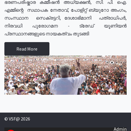
ഭരണപരിഷ്കാര കമ്മീഷൻ അധ്യക്ഷൻ, സി. പി. ഐ.
എമ്മിന്റെ സഥാപക നേതാവ്, പോളിറ്റ് ബ്യുറോ അംഗം,
സംസ്ഥാന സെക്രട്ടറി, ദേശാഭിമാനി പത്രാധിപർ,
നിരവധി പുരോഗമന - ട്രേഡ് യൂണിയൻ
പ്രസ്ഥാനങ്ങളുടെ നായകത്വം തുടങ്ങി
Read More
© VSF@ 2026
Admin