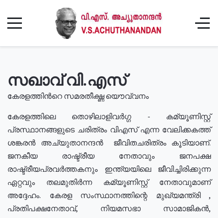
സഖാവ് വി.എസ്
കേരളത്തിൻറെ സമരതീക്ഷ്ണ യൌവ്വനം
കേരളത്തിലെ തൊഴിലാളിവർഗ്ഗ - കമ്യൂണിസ്റ്റ്
പ്രസ്ഥാനങ്ങളുടെ ചരിത്രം വിഎസ് എന്ന വേലിക്കകത്ത്
ശങ്കരൻ അച്യുതാനന്ദൻ ജീവിതചരിത്രം കൂടിയാണ്.
ജനകീയ രാഷ്ട്രീയ നേതാവും ജനപക്ഷ
രാഷ്ട്രീയപ്രവർത്തകനും ഇന്ത്യയിലെ ജീവിച്ചിരിക്കുന്ന
ഏറ്റവും തലമുതിർന്ന കമ്യൂണിസ്റ്റ് നേതാവുമാണ്
അദ്ദേഹം. കേരള സംസ്ഥാനത്തിന്റെ മുഖ്യമന്ത്രി ,
പ്രതിപക്ഷനേതാവ്, നിയമസഭാ സാമാജികൻ,