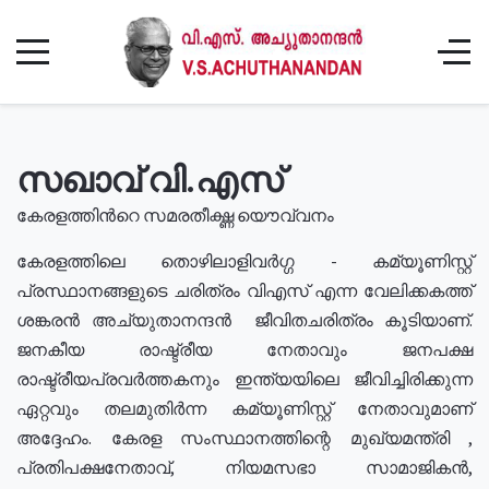
സഖാവ് വി.എസ്
കേരളത്തിൻറെ സമരതീക്ഷ്ണ യൌവ്വനം
കേരളത്തിലെ തൊഴിലാളിവർഗ്ഗ - കമ്യൂണിസ്റ്റ്
പ്രസ്ഥാനങ്ങളുടെ ചരിത്രം വിഎസ് എന്ന വേലിക്കകത്ത്
ശങ്കരൻ അച്യുതാനന്ദൻ ജീവിതചരിത്രം കൂടിയാണ്.
ജനകീയ രാഷ്ട്രീയ നേതാവും ജനപക്ഷ
രാഷ്ട്രീയപ്രവർത്തകനും ഇന്ത്യയിലെ ജീവിച്ചിരിക്കുന്ന
ഏറ്റവും തലമുതിർന്ന കമ്യൂണിസ്റ്റ് നേതാവുമാണ്
അദ്ദേഹം. കേരള സംസ്ഥാനത്തിന്റെ മുഖ്യമന്ത്രി ,
പ്രതിപക്ഷനേതാവ്, നിയമസഭാ സാമാജികൻ,