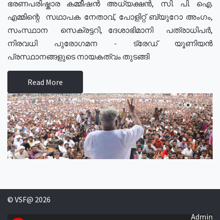
ഭരണപരിഷ്കാര കമ്മീഷൻ അധ്യക്ഷൻ, സി. പി. ഐ.
എമ്മിന്റെ സഥാപക നേതാവ്, പോളിറ്റ് ബ്യുറോ അംഗം,
സംസ്ഥാന സെക്രട്ടറി, ദേശാഭിമാനി പത്രാധിപർ,
നിരവധി പുരോഗമന - ട്രേഡ് യൂണിയൻ
പ്രസ്ഥാനങ്ങളുടെ നായകത്വം തുടങ്ങി
Read More
© VSF@ 2026
Admin