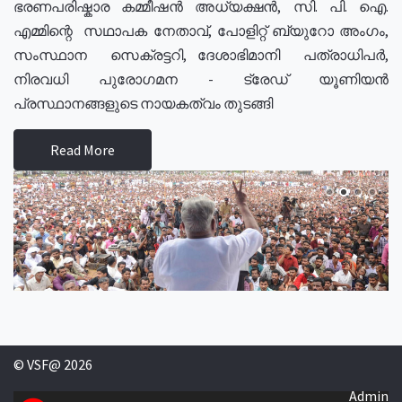
ഭരണപരിഷ്കാര കമ്മീഷൻ അധ്യക്ഷൻ, സി. പി. ഐ.
എമ്മിന്റെ സഥാപക നേതാവ്, പോളിറ്റ് ബ്യുറോ അംഗം,
സംസ്ഥാന സെക്രട്ടറി, ദേശാഭിമാനി പത്രാധിപർ,
നിരവധി പുരോഗമന - ട്രേഡ് യൂണിയൻ
പ്രസ്ഥാനങ്ങളുടെ നായകത്വം തുടങ്ങി
Read More
© VSF@ 2026
Admin