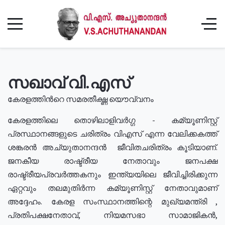
സഖാവ് വി.എസ്
കേരളത്തിൻറെ സമരതീക്ഷ്ണ യൌവ്വനം
കേരളത്തിലെ തൊഴിലാളിവർഗ്ഗ - കമ്യൂണിസ്റ്റ്
പ്രസ്ഥാനങ്ങളുടെ ചരിത്രം വിഎസ് എന്ന വേലിക്കകത്ത്
ശങ്കരൻ അച്യുതാനന്ദൻ ജീവിതചരിത്രം കൂടിയാണ്.
ജനകീയ രാഷ്ട്രീയ നേതാവും ജനപക്ഷ
രാഷ്ട്രീയപ്രവർത്തകനും ഇന്ത്യയിലെ ജീവിച്ചിരിക്കുന്ന
ഏറ്റവും തലമുതിർന്ന കമ്യൂണിസ്റ്റ് നേതാവുമാണ്
അദ്ദേഹം. കേരള സംസ്ഥാനത്തിന്റെ മുഖ്യമന്ത്രി ,
പ്രതിപക്ഷനേതാവ്, നിയമസഭാ സാമാജികൻ,