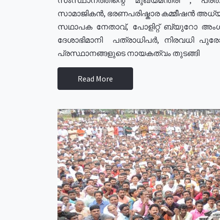
സാമാജികൻ, ഭരണപരിഷ്കാര കമ്മീഷൻ അധ്യക്
സഥാപക നേതാവ്, പോളിറ്റ് ബ്യുറോ അംഗ
ദേശാഭിമാനി പത്രാധിപർ, നിരവധി പു
പ്രസ്ഥാനങ്ങളുടെ നായകത്വം തുടങ്ങി
Read More