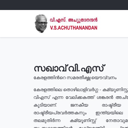
സഖാവ് വി.എസ്
കേരളത്തിൻറെ സമരതീക്ഷ്ണ യൌവ്വനം
കേരളത്തിലെ തൊഴിലാളിവർഗ്ഗ - കമ്യൂണിസ്റ്റ
വിഎസ് എന്ന വേലിക്കകത്ത് ശങ്കരൻ അച്
കൂടിയാണ്. ജനകീയ രാഷ്ട്രീ
രാഷ്ട്രീയപ്രവർത്തകനും ഇന്ത്യയിലെ ജീ
തലമുതിർന്ന കമ്യൂണിസ്റ്റ് നേതാവ
സംസ്ഥാനത്തിന്റെ മുഖ്യമന്ത്രി , പ്