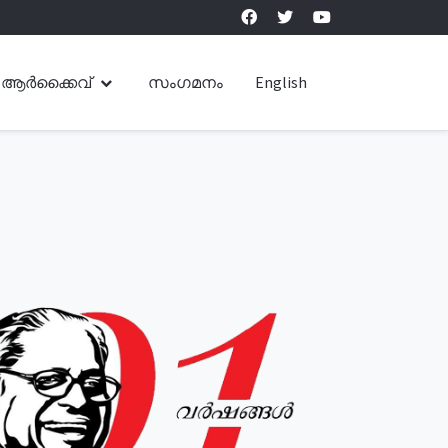
ആർക്കൈവ്
സംഗമനം
English