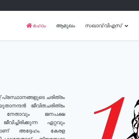
ഹോം
ആമുഖം
സഖാവ് വിഎസ്
് പ്രസ്ഥാനങ്ങളുടെ ചരിത്രം
യുതാനന്ദൻ ജീവിതചരിത്രം
യ നേതാവും ജനപക്ഷ
വിച്ചിരിക്കുന്ന ഏറ്റവും
ുമാണ് അദ്ദേഹം. കേരള
രതിപക്ഷനേതാവ്, നിയമസഭാ