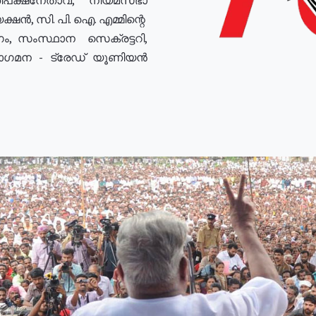
ഷൻ, സി. പി. ഐ. എമ്മിന്റെ
ം, സംസ്ഥാന സെക്രട്ടറി,
രോഗമന - ട്രേഡ് യൂണിയൻ