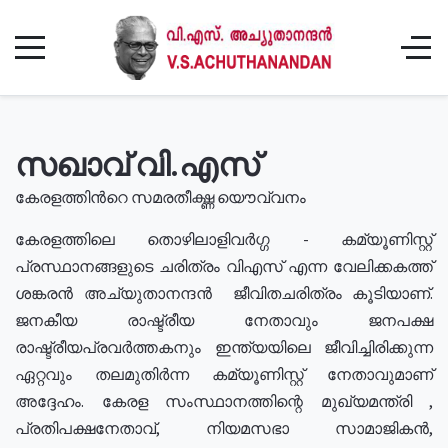
സഖാവ് വി.എസ്
കേരളത്തിൻറെ സമരതീക്ഷ്ണ യൌവ്വനം
കേരളത്തിലെ തൊഴിലാളിവർഗ്ഗ - കമ്യൂണിസ്റ്റ്
പ്രസ്ഥാനങ്ങളുടെ ചരിത്രം വിഎസ് എന്ന വേലിക്കകത്ത്
ശങ്കരൻ അച്യുതാനന്ദൻ ജീവിതചരിത്രം കൂടിയാണ്.
ജനകീയ രാഷ്ട്രീയ നേതാവും ജനപക്ഷ
രാഷ്ട്രീയപ്രവർത്തകനും ഇന്ത്യയിലെ ജീവിച്ചിരിക്കുന്ന
ഏറ്റവും തലമുതിർന്ന കമ്യൂണിസ്റ്റ് നേതാവുമാണ്
അദ്ദേഹം. കേരള സംസ്ഥാനത്തിന്റെ മുഖ്യമന്ത്രി ,
പ്രതിപക്ഷനേതാവ്, നിയമസഭാ സാമാജികൻ,