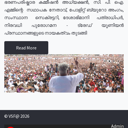
ഭരണപരിഷ്കാര കമ്മീഷൻ അധ്യക്ഷൻ, സി. പി. ഐ.
എമ്മിന്റെ സഥാപക നേതാവ്, പോളിറ്റ് ബ്യുറോ അംഗം,
സംസ്ഥാന സെക്രട്ടറി, ദേശാഭിമാനി പത്രാധിപർ,
നിരവധി പുരോഗമന - ട്രേഡ് യൂണിയൻ
പ്രസ്ഥാനങ്ങളുടെ നായകത്വം തുടങ്ങി
Read More
© VSF@ 2026
Admin