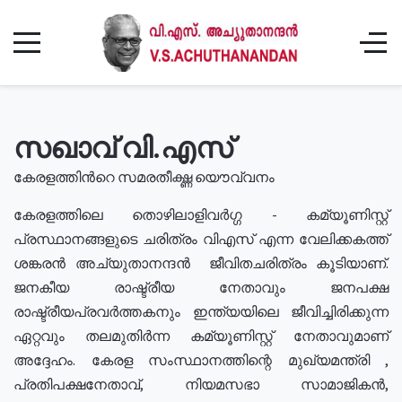
സഖാവ് വി.എസ്
കേരളത്തിൻറെ സമരതീക്ഷ്ണ യൌവ്വനം
കേരളത്തിലെ തൊഴിലാളിവർഗ്ഗ - കമ്യൂണിസ്റ്റ്
പ്രസ്ഥാനങ്ങളുടെ ചരിത്രം വിഎസ് എന്ന വേലിക്കകത്ത്
ശങ്കരൻ അച്യുതാനന്ദൻ ജീവിതചരിത്രം കൂടിയാണ്.
ജനകീയ രാഷ്ട്രീയ നേതാവും ജനപക്ഷ
രാഷ്ട്രീയപ്രവർത്തകനും ഇന്ത്യയിലെ ജീവിച്ചിരിക്കുന്ന
ഏറ്റവും തലമുതിർന്ന കമ്യൂണിസ്റ്റ് നേതാവുമാണ്
അദ്ദേഹം. കേരള സംസ്ഥാനത്തിന്റെ മുഖ്യമന്ത്രി ,
പ്രതിപക്ഷനേതാവ്, നിയമസഭാ സാമാജികൻ,