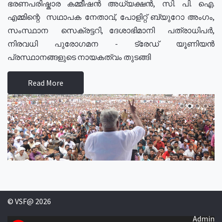
ഭരണപരിഷ്കാര കമ്മീഷൻ അധ്യക്ഷൻ, സി. പി. ഐ.
എമ്മിന്റെ സഥാപക നേതാവ്, പോളിറ്റ് ബ്യുറോ അംഗം,
സംസ്ഥാന സെക്രട്ടറി, ദേശാഭിമാനി പത്രാധിപർ,
നിരവധി പുരോഗമന - ട്രേഡ് യൂണിയൻ
പ്രസ്ഥാനങ്ങളുടെ നായകത്വം തുടങ്ങി
Read More
© VSF@ 2026
Admin