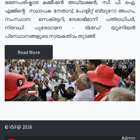
ഭരണപരിഷ്കാര കമ്മീഷൻ അധ്യക്ഷൻ, സി. പി. ഐ.
എമ്മിന്റെ സഥാപക നേതാവ്, പോളിറ്റ് ബ്യുറോ അംഗം,
സംസ്ഥാന സെക്രട്ടറി, ദേശാഭിമാനി പത്രാധിപർ,
നിരവധി പുരോഗമന - ട്രേഡ് യൂണിയൻ
പ്രസ്ഥാനങ്ങളുടെ നായകത്വം തുടങ്ങി
Read More
© VSF@ 2026
Admin