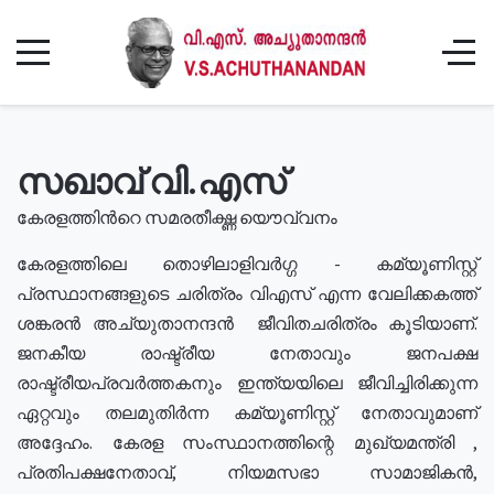
സഖാവ് വി.എസ്
കേരളത്തിൻറെ സമരതീക്ഷ്ണ യൌവ്വനം
കേരളത്തിലെ തൊഴിലാളിവർഗ്ഗ - കമ്യൂണിസ്റ്റ്
പ്രസ്ഥാനങ്ങളുടെ ചരിത്രം വിഎസ് എന്ന വേലിക്കകത്ത്
ശങ്കരൻ അച്യുതാനന്ദൻ ജീവിതചരിത്രം കൂടിയാണ്.
ജനകീയ രാഷ്ട്രീയ നേതാവും ജനപക്ഷ
രാഷ്ട്രീയപ്രവർത്തകനും ഇന്ത്യയിലെ ജീവിച്ചിരിക്കുന്ന
ഏറ്റവും തലമുതിർന്ന കമ്യൂണിസ്റ്റ് നേതാവുമാണ്
അദ്ദേഹം. കേരള സംസ്ഥാനത്തിന്റെ മുഖ്യമന്ത്രി ,
പ്രതിപക്ഷനേതാവ്, നിയമസഭാ സാമാജികൻ,