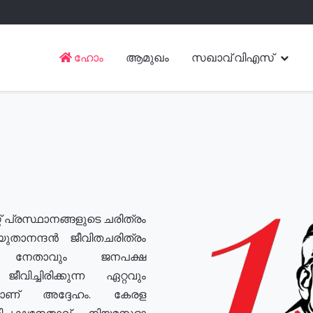
ഹോം
ആമുഖം
സഖാവ് വിഎസ്
് പ്രസ്ഥാനങ്ങളുടെ ചരിത്രം
യുതാനന്ദൻ ജീവിതചരിത്രം
യ നേതാവും ജനപക്ഷ
വിച്ചിരിക്കുന്ന ഏറ്റവും
ുമാണ് അദ്ദേഹം. കേരള
രതിപക്ഷനേതാവ്, നിയമസഭാ