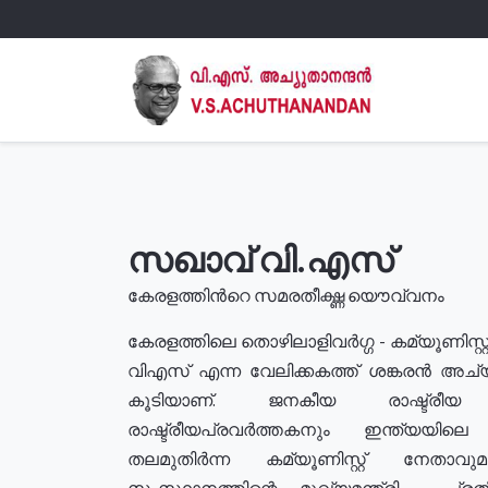
സഖാവ് വി.എസ്
കേരളത്തിൻറെ സമരതീക്ഷ്ണ യൌവ്വനം
കേരളത്തിലെ തൊഴിലാളിവർഗ്ഗ - കമ്യൂണിസ്റ്റ
വിഎസ് എന്ന വേലിക്കകത്ത് ശങ്കരൻ അച്
കൂടിയാണ്. ജനകീയ രാഷ്ട്രീ
രാഷ്ട്രീയപ്രവർത്തകനും ഇന്ത്യയിലെ ജീ
തലമുതിർന്ന കമ്യൂണിസ്റ്റ് നേതാവ
സംസ്ഥാനത്തിന്റെ മുഖ്യമന്ത്രി , പ്