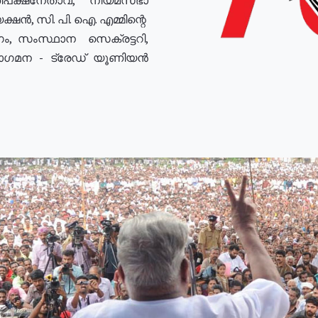
ഷൻ, സി. പി. ഐ. എമ്മിന്റെ
ം, സംസ്ഥാന സെക്രട്ടറി,
രോഗമന - ട്രേഡ് യൂണിയൻ