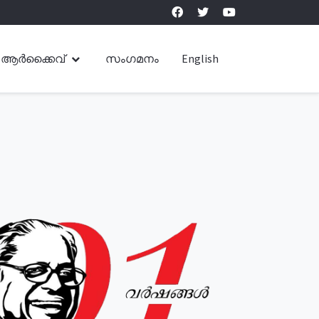
ആർക്കൈവ്
സംഗമനം
English