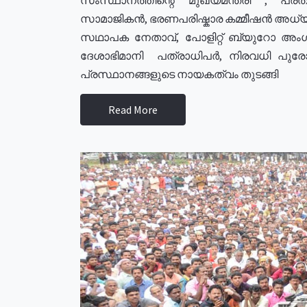
സാമാജികൻ, ഭരണപരിഷ്കാര കമ്മീഷൻ അധ്യക്
സഥാപക നേതാവ്, പോളിറ്റ് ബ്യുറോ അംഗ
ദേശാഭിമാനി പത്രാധിപർ, നിരവധി പു
പ്രസ്ഥാനങ്ങളുടെ നായകത്വം തുടങ്ങി
Read More