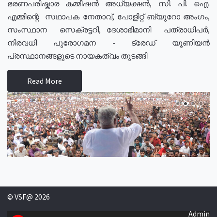
ഭരണപരിഷ്കാര കമ്മീഷൻ അധ്യക്ഷൻ, സി. പി. ഐ.
എമ്മിന്റെ സഥാപക നേതാവ്, പോളിറ്റ് ബ്യുറോ അംഗം,
സംസ്ഥാന സെക്രട്ടറി, ദേശാഭിമാനി പത്രാധിപർ,
നിരവധി പുരോഗമന - ട്രേഡ് യൂണിയൻ
പ്രസ്ഥാനങ്ങളുടെ നായകത്വം തുടങ്ങി
Read More
© VSF@ 2026
Admin