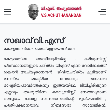
സഖാവ് വി.എസ്
കേരളത്തിൻറെ സമരതീക്ഷ്ണ യൌവ്വനം
കേരളത്തിലെ തൊഴിലാളിവർഗ്ഗ - കമ്യൂണിസ്റ്റ്
പ്രസ്ഥാനങ്ങളുടെ ചരിത്രം വിഎസ് എന്ന വേലിക്കകത്ത്
ശങ്കരൻ അച്യുതാനന്ദൻ ജീവിതചരിത്രം കൂടിയാണ്.
ജനകീയ രാഷ്ട്രീയ നേതാവും ജനപക്ഷ
രാഷ്ട്രീയപ്രവർത്തകനും ഇന്ത്യയിലെ ജീവിച്ചിരിക്കുന്ന
ഏറ്റവും തലമുതിർന്ന കമ്യൂണിസ്റ്റ് നേതാവുമാണ്
അദ്ദേഹം. കേരള സംസ്ഥാനത്തിന്റെ മുഖ്യമന്ത്രി ,
പ്രതിപക്ഷനേതാവ്, നിയമസഭാ സാമാജികൻ,