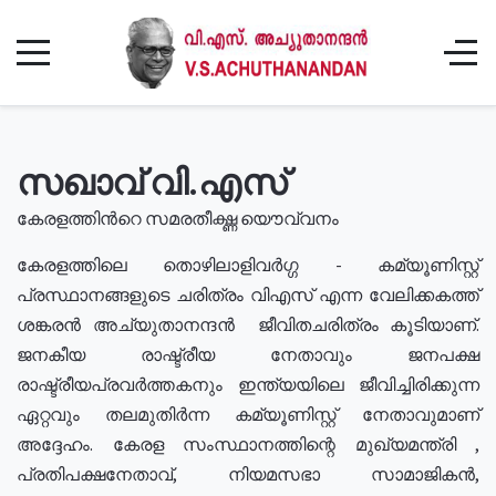
സഖാവ് വി.എസ്
കേരളത്തിൻറെ സമരതീക്ഷ്ണ യൌവ്വനം
കേരളത്തിലെ തൊഴിലാളിവർഗ്ഗ - കമ്യൂണിസ്റ്റ്
പ്രസ്ഥാനങ്ങളുടെ ചരിത്രം വിഎസ് എന്ന വേലിക്കകത്ത്
ശങ്കരൻ അച്യുതാനന്ദൻ ജീവിതചരിത്രം കൂടിയാണ്.
ജനകീയ രാഷ്ട്രീയ നേതാവും ജനപക്ഷ
രാഷ്ട്രീയപ്രവർത്തകനും ഇന്ത്യയിലെ ജീവിച്ചിരിക്കുന്ന
ഏറ്റവും തലമുതിർന്ന കമ്യൂണിസ്റ്റ് നേതാവുമാണ്
അദ്ദേഹം. കേരള സംസ്ഥാനത്തിന്റെ മുഖ്യമന്ത്രി ,
പ്രതിപക്ഷനേതാവ്, നിയമസഭാ സാമാജികൻ,