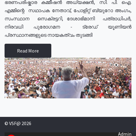
ഭരണപരിഷ്കാര കമ്മീഷൻ അധ്യക്ഷൻ, സി. പി. ഐ.
എമ്മിന്റെ സഥാപക നേതാവ്, പോളിറ്റ് ബ്യുറോ അംഗം,
സംസ്ഥാന സെക്രട്ടറി, ദേശാഭിമാനി പത്രാധിപർ,
നിരവധി പുരോഗമന - ട്രേഡ് യൂണിയൻ
പ്രസ്ഥാനങ്ങളുടെ നായകത്വം തുടങ്ങി
Read More
© VSF@ 2026
Admin