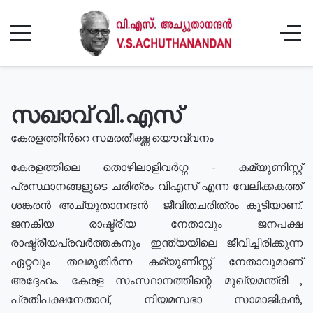
സഖാവ് വി.എസ്
കേരളത്തിൻറെ സമരതീക്ഷ്ണ യൌവ്വനം
കേരളത്തിലെ തൊഴിലാളിവർഗ്ഗ - കമ്യൂണിസ്റ്റ്
പ്രസ്ഥാനങ്ങളുടെ ചരിത്രം വിഎസ് എന്ന വേലിക്കകത്ത്
ശങ്കരൻ അച്യുതാനന്ദൻ ജീവിതചരിത്രം കൂടിയാണ്.
ജനകീയ രാഷ്ട്രീയ നേതാവും ജനപക്ഷ
രാഷ്ട്രീയപ്രവർത്തകനും ഇന്ത്യയിലെ ജീവിച്ചിരിക്കുന്ന
ഏറ്റവും തലമുതിർന്ന കമ്യൂണിസ്റ്റ് നേതാവുമാണ്
അദ്ദേഹം. കേരള സംസ്ഥാനത്തിന്റെ മുഖ്യമന്ത്രി ,
പ്രതിപക്ഷനേതാവ്, നിയമസഭാ സാമാജികൻ,