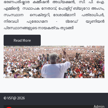
ഭരണപരിഷ്കാര കമ്മീഷൻ അധ്യക്ഷൻ, സി. പി. ഐ.
എമ്മിന്റെ സഥാപക നേതാവ്, പോളിറ്റ് ബ്യുറോ അംഗം,
സംസ്ഥാന സെക്രട്ടറി, ദേശാഭിമാനി പത്രാധിപർ,
നിരവധി പുരോഗമന - ട്രേഡ് യൂണിയൻ
പ്രസ്ഥാനങ്ങളുടെ നായകത്വം തുടങ്ങി
Read More
© VSF@ 2026
Admin