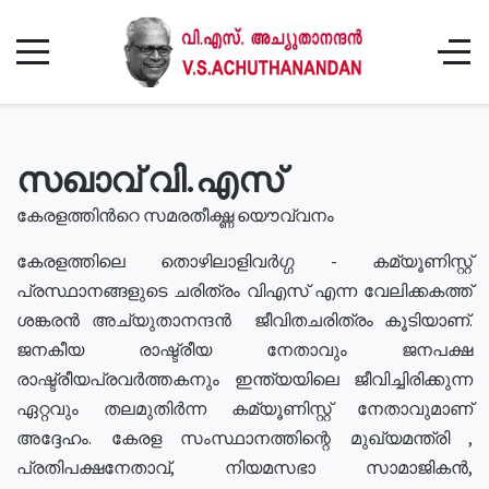
സഖാവ് വി.എസ്
കേരളത്തിൻറെ സമരതീക്ഷ്ണ യൌവ്വനം
കേരളത്തിലെ തൊഴിലാളിവർഗ്ഗ - കമ്യൂണിസ്റ്റ്
പ്രസ്ഥാനങ്ങളുടെ ചരിത്രം വിഎസ് എന്ന വേലിക്കകത്ത്
ശങ്കരൻ അച്യുതാനന്ദൻ ജീവിതചരിത്രം കൂടിയാണ്.
ജനകീയ രാഷ്ട്രീയ നേതാവും ജനപക്ഷ
രാഷ്ട്രീയപ്രവർത്തകനും ഇന്ത്യയിലെ ജീവിച്ചിരിക്കുന്ന
ഏറ്റവും തലമുതിർന്ന കമ്യൂണിസ്റ്റ് നേതാവുമാണ്
അദ്ദേഹം. കേരള സംസ്ഥാനത്തിന്റെ മുഖ്യമന്ത്രി ,
പ്രതിപക്ഷനേതാവ്, നിയമസഭാ സാമാജികൻ,