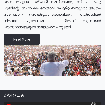
ഭരണപരിഷ്കാര കമ്മീഷൻ അധ്യക്ഷൻ, സി. പി. ഐ.
എമ്മിന്റെ സഥാപക നേതാവ്, പോളിറ്റ് ബ്യുറോ അംഗം,
സംസ്ഥാന സെക്രട്ടറി, ദേശാഭിമാനി പത്രാധിപർ,
നിരവധി പുരോഗമന - ട്രേഡ് യൂണിയൻ
പ്രസ്ഥാനങ്ങളുടെ നായകത്വം തുടങ്ങി
Read More
© VSF@ 2026
Admin