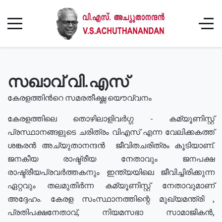
സഖാവ് വി.എസ്
കേരളത്തിൻറെ സമരതീക്ഷ്ണ യൌവ്വനം
കേരളത്തിലെ തൊഴിലാളിവർഗ്ഗ - കമ്യൂണിസ്റ്റ്
പ്രസ്ഥാനങ്ങളുടെ ചരിത്രം വിഎസ് എന്ന വേലിക്കകത്ത്
ശങ്കരൻ അച്യുതാനന്ദൻ ജീവിതചരിത്രം കൂടിയാണ്.
ജനകീയ രാഷ്ട്രീയ നേതാവും ജനപക്ഷ
രാഷ്ട്രീയപ്രവർത്തകനും ഇന്ത്യയിലെ ജീവിച്ചിരിക്കുന്ന
ഏറ്റവും തലമുതിർന്ന കമ്യൂണിസ്റ്റ് നേതാവുമാണ്
അദ്ദേഹം. കേരള സംസ്ഥാനത്തിന്റെ മുഖ്യമന്ത്രി ,
പ്രതിപക്ഷനേതാവ്, നിയമസഭാ സാമാജികൻ,