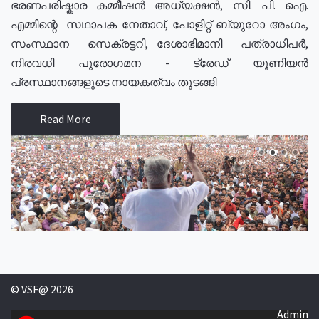
ഭരണപരിഷ്കാര കമ്മീഷൻ അധ്യക്ഷൻ, സി. പി. ഐ.
എമ്മിന്റെ സഥാപക നേതാവ്, പോളിറ്റ് ബ്യുറോ അംഗം,
സംസ്ഥാന സെക്രട്ടറി, ദേശാഭിമാനി പത്രാധിപർ,
നിരവധി പുരോഗമന - ട്രേഡ് യൂണിയൻ
പ്രസ്ഥാനങ്ങളുടെ നായകത്വം തുടങ്ങി
Read More
© VSF@ 2026
Admin