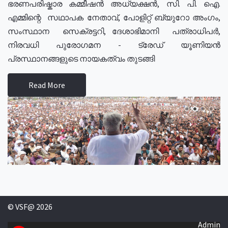
ഭരണപരിഷ്കാര കമ്മീഷൻ അധ്യക്ഷൻ, സി. പി. ഐ.
എമ്മിന്റെ സഥാപക നേതാവ്, പോളിറ്റ് ബ്യുറോ അംഗം,
സംസ്ഥാന സെക്രട്ടറി, ദേശാഭിമാനി പത്രാധിപർ,
നിരവധി പുരോഗമന - ട്രേഡ് യൂണിയൻ
പ്രസ്ഥാനങ്ങളുടെ നായകത്വം തുടങ്ങി
Read More
© VSF@ 2026
Admin