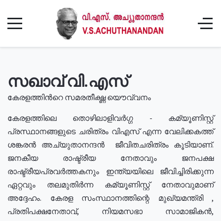
സഖാവ് വി.എസ്
കേരളത്തിൻറെ സമരതീക്ഷ്ണ യൌവ്വനം
കേരളത്തിലെ തൊഴിലാളിവർഗ്ഗ - കമ്യൂണിസ്റ്റ്
പ്രസ്ഥാനങ്ങളുടെ ചരിത്രം വിഎസ് എന്ന വേലിക്കകത്ത്
ശങ്കരൻ അച്യുതാനന്ദൻ ജീവിതചരിത്രം കൂടിയാണ്.
ജനകീയ രാഷ്ട്രീയ നേതാവും ജനപക്ഷ
രാഷ്ട്രീയപ്രവർത്തകനും ഇന്ത്യയിലെ ജീവിച്ചിരിക്കുന്ന
ഏറ്റവും തലമുതിർന്ന കമ്യൂണിസ്റ്റ് നേതാവുമാണ്
അദ്ദേഹം. കേരള സംസ്ഥാനത്തിന്റെ മുഖ്യമന്ത്രി ,
പ്രതിപക്ഷനേതാവ്, നിയമസഭാ സാമാജികൻ,