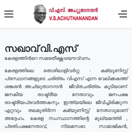
സഖാവ് വി.എസ്
കേരളത്തിൻറെ സമരതീക്ഷ്ണ യൌവ്വനം
കേരളത്തിലെ തൊഴിലാളിവർഗ്ഗ - കമ്യൂണിസ്റ്റ്
പ്രസ്ഥാനങ്ങളുടെ ചരിത്രം വിഎസ് എന്ന വേലിക്കകത്ത്
ശങ്കരൻ അച്യുതാനന്ദൻ ജീവിതചരിത്രം കൂടിയാണ്.
ജനകീയ രാഷ്ട്രീയ നേതാവും ജനപക്ഷ
രാഷ്ട്രീയപ്രവർത്തകനും ഇന്ത്യയിലെ ജീവിച്ചിരിക്കുന്ന
ഏറ്റവും തലമുതിർന്ന കമ്യൂണിസ്റ്റ് നേതാവുമാണ്
അദ്ദേഹം. കേരള സംസ്ഥാനത്തിന്റെ മുഖ്യമന്ത്രി ,
പ്രതിപക്ഷനേതാവ്, നിയമസഭാ സാമാജികൻ,