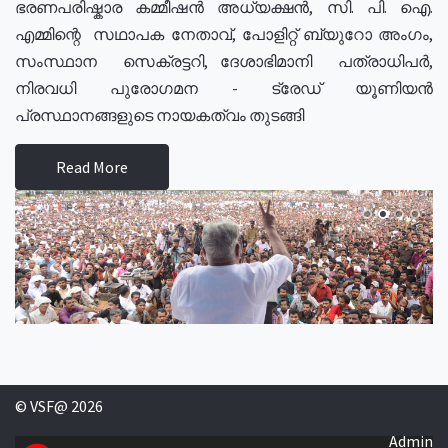
ഭരണപരിഷ്കാര കമ്മീഷൻ അധ്യക്ഷൻ, സി. പി. ഐ.
എമ്മിന്റെ സഥാപക നേതാവ്, പോളിറ്റ് ബ്യുറോ അംഗം,
സംസ്ഥാന സെക്രട്ടറി, ദേശാഭിമാനി പത്രാധിപർ,
നിരവധി പുരോഗമന - ട്രേഡ് യൂണിയൻ
പ്രസ്ഥാനങ്ങളുടെ നായകത്വം തുടങ്ങി
Read More
© VSF@ 2026
Admin