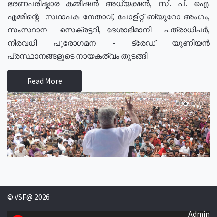
ഭരണപരിഷ്കാര കമ്മീഷൻ അധ്യക്ഷൻ, സി. പി. ഐ.
എമ്മിന്റെ സഥാപക നേതാവ്, പോളിറ്റ് ബ്യുറോ അംഗം,
സംസ്ഥാന സെക്രട്ടറി, ദേശാഭിമാനി പത്രാധിപർ,
നിരവധി പുരോഗമന - ട്രേഡ് യൂണിയൻ
പ്രസ്ഥാനങ്ങളുടെ നായകത്വം തുടങ്ങി
Read More
© VSF@ 2026
Admin