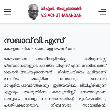
സഖാവ് വി.എസ്
കേരളത്തിൻറെ സമരതീക്ഷ്ണ യൌവ്വനം
കേരളത്തിലെ തൊഴിലാളിവർഗ്ഗ - കമ്യൂണിസ്റ്റ്
പ്രസ്ഥാനങ്ങളുടെ ചരിത്രം വിഎസ് എന്ന വേലിക്കകത്ത്
ശങ്കരൻ അച്യുതാനന്ദൻ ജീവിതചരിത്രം കൂടിയാണ്.
ജനകീയ രാഷ്ട്രീയ നേതാവും ജനപക്ഷ
രാഷ്ട്രീയപ്രവർത്തകനും ഇന്ത്യയിലെ ജീവിച്ചിരിക്കുന്ന
ഏറ്റവും തലമുതിർന്ന കമ്യൂണിസ്റ്റ് നേതാവുമാണ്
അദ്ദേഹം. കേരള സംസ്ഥാനത്തിന്റെ മുഖ്യമന്ത്രി ,
പ്രതിപക്ഷനേതാവ്, നിയമസഭാ സാമാജികൻ,