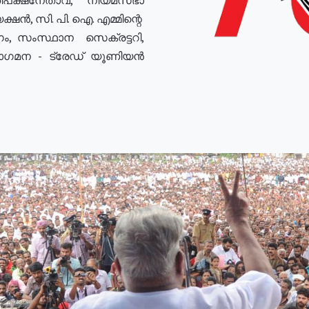
ഷൻ, സി. പി. ഐ. എമ്മിന്റെ
ം, സംസ്ഥാന സെക്രട്ടറി,
രോഗമന - ട്രേഡ് യൂണിയൻ