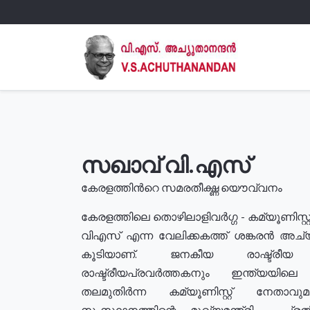
സഖാവ് വി.എസ്
കേരളത്തിൻറെ സമരതീക്ഷ്ണ യൌവ്വനം
കേരളത്തിലെ തൊഴിലാളിവർഗ്ഗ - കമ്യൂണിസ്റ്റ
വിഎസ് എന്ന വേലിക്കകത്ത് ശങ്കരൻ അച്
കൂടിയാണ്. ജനകീയ രാഷ്ട്രീ
രാഷ്ട്രീയപ്രവർത്തകനും ഇന്ത്യയിലെ ജീ
തലമുതിർന്ന കമ്യൂണിസ്റ്റ് നേതാവ
സംസ്ഥാനത്തിന്റെ മുഖ്യമന്ത്രി , പ്