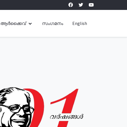
ആർക്കൈവ്
സംഗമനം
English