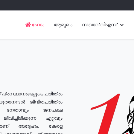
ഹോം
ആമുഖം
സഖാവ് വിഎസ്
് പ്രസ്ഥാനങ്ങളുടെ ചരിത്രം
യുതാനന്ദൻ ജീവിതചരിത്രം
യ നേതാവും ജനപക്ഷ
വിച്ചിരിക്കുന്ന ഏറ്റവും
ുമാണ് അദ്ദേഹം. കേരള
രതിപക്ഷനേതാവ്, നിയമസഭാ