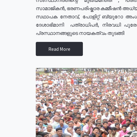
സാമാജികൻ, ഭരണപരിഷ്കാര കമ്മീഷൻ അധ്യക്
സഥാപക നേതാവ്, പോളിറ്റ് ബ്യുറോ അംഗ
ദേശാഭിമാനി പത്രാധിപർ, നിരവധി പു
പ്രസ്ഥാനങ്ങളുടെ നായകത്വം തുടങ്ങി
Read More