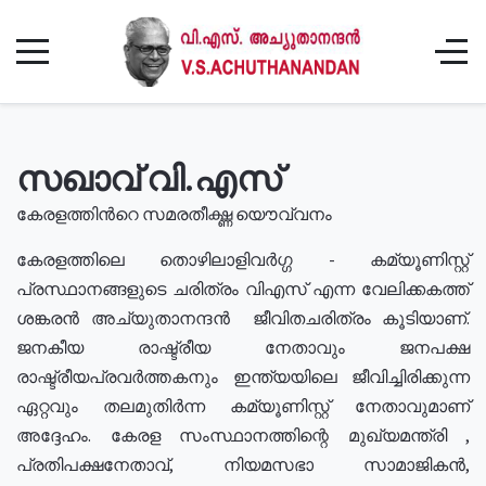
സഖാവ് വി.എസ്
കേരളത്തിൻറെ സമരതീക്ഷ്ണ യൌവ്വനം
കേരളത്തിലെ തൊഴിലാളിവർഗ്ഗ - കമ്യൂണിസ്റ്റ്
പ്രസ്ഥാനങ്ങളുടെ ചരിത്രം വിഎസ് എന്ന വേലിക്കകത്ത്
ശങ്കരൻ അച്യുതാനന്ദൻ ജീവിതചരിത്രം കൂടിയാണ്.
ജനകീയ രാഷ്ട്രീയ നേതാവും ജനപക്ഷ
രാഷ്ട്രീയപ്രവർത്തകനും ഇന്ത്യയിലെ ജീവിച്ചിരിക്കുന്ന
ഏറ്റവും തലമുതിർന്ന കമ്യൂണിസ്റ്റ് നേതാവുമാണ്
അദ്ദേഹം. കേരള സംസ്ഥാനത്തിന്റെ മുഖ്യമന്ത്രി ,
പ്രതിപക്ഷനേതാവ്, നിയമസഭാ സാമാജികൻ,