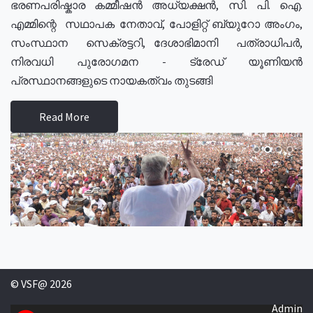
ഭരണപരിഷ്കാര കമ്മീഷൻ അധ്യക്ഷൻ, സി. പി. ഐ.
എമ്മിന്റെ സഥാപക നേതാവ്, പോളിറ്റ് ബ്യുറോ അംഗം,
സംസ്ഥാന സെക്രട്ടറി, ദേശാഭിമാനി പത്രാധിപർ,
നിരവധി പുരോഗമന - ട്രേഡ് യൂണിയൻ
പ്രസ്ഥാനങ്ങളുടെ നായകത്വം തുടങ്ങി
Read More
© VSF@ 2026
Admin