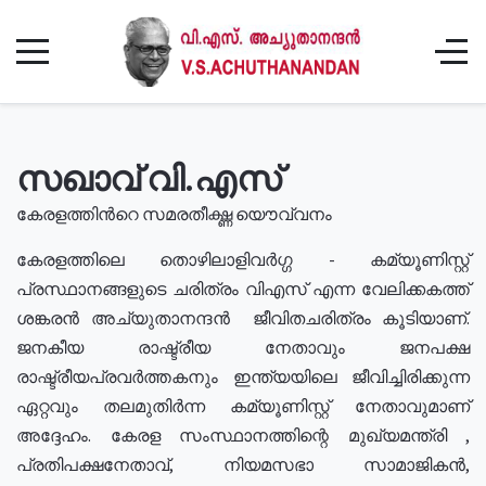
സഖാവ് വി.എസ്
കേരളത്തിൻറെ സമരതീക്ഷ്ണ യൌവ്വനം
കേരളത്തിലെ തൊഴിലാളിവർഗ്ഗ - കമ്യൂണിസ്റ്റ്
പ്രസ്ഥാനങ്ങളുടെ ചരിത്രം വിഎസ് എന്ന വേലിക്കകത്ത്
ശങ്കരൻ അച്യുതാനന്ദൻ ജീവിതചരിത്രം കൂടിയാണ്.
ജനകീയ രാഷ്ട്രീയ നേതാവും ജനപക്ഷ
രാഷ്ട്രീയപ്രവർത്തകനും ഇന്ത്യയിലെ ജീവിച്ചിരിക്കുന്ന
ഏറ്റവും തലമുതിർന്ന കമ്യൂണിസ്റ്റ് നേതാവുമാണ്
അദ്ദേഹം. കേരള സംസ്ഥാനത്തിന്റെ മുഖ്യമന്ത്രി ,
പ്രതിപക്ഷനേതാവ്, നിയമസഭാ സാമാജികൻ,