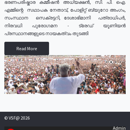
ഭരണപരിഷ്കാര കമ്മീഷൻ അധ്യക്ഷൻ, സി. പി. ഐ.
എമ്മിന്റെ സഥാപക നേതാവ്, പോളിറ്റ് ബ്യുറോ അംഗം,
സംസ്ഥാന സെക്രട്ടറി, ദേശാഭിമാനി പത്രാധിപർ,
നിരവധി പുരോഗമന - ട്രേഡ് യൂണിയൻ
പ്രസ്ഥാനങ്ങളുടെ നായകത്വം തുടങ്ങി
Read More
© VSF@ 2026
Admin