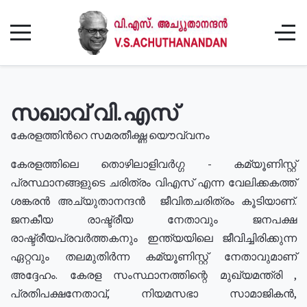
സഖാവ് വി.എസ്
കേരളത്തിൻറെ സമരതീക്ഷ്ണ യൌവ്വനം
കേരളത്തിലെ തൊഴിലാളിവർഗ്ഗ - കമ്യൂണിസ്റ്റ്
പ്രസ്ഥാനങ്ങളുടെ ചരിത്രം വിഎസ് എന്ന വേലിക്കകത്ത്
ശങ്കരൻ അച്യുതാനന്ദൻ ജീവിതചരിത്രം കൂടിയാണ്.
ജനകീയ രാഷ്ട്രീയ നേതാവും ജനപക്ഷ
രാഷ്ട്രീയപ്രവർത്തകനും ഇന്ത്യയിലെ ജീവിച്ചിരിക്കുന്ന
ഏറ്റവും തലമുതിർന്ന കമ്യൂണിസ്റ്റ് നേതാവുമാണ്
അദ്ദേഹം. കേരള സംസ്ഥാനത്തിന്റെ മുഖ്യമന്ത്രി ,
പ്രതിപക്ഷനേതാവ്, നിയമസഭാ സാമാജികൻ,