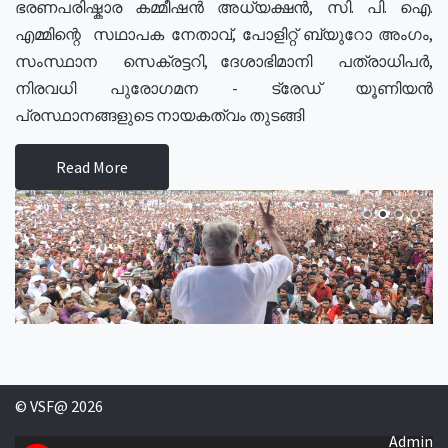
ഭരണപരിഷ്കാര കമ്മീഷൻ അധ്യക്ഷൻ, സി. പി. ഐ.
എമ്മിന്റെ സഥാപക നേതാവ്, പോളിറ്റ് ബ്യുറോ അംഗം,
സംസ്ഥാന സെക്രട്ടറി, ദേശാഭിമാനി പത്രാധിപർ,
നിരവധി പുരോഗമന - ട്രേഡ് യൂണിയൻ
പ്രസ്ഥാനങ്ങളുടെ നായകത്വം തുടങ്ങി
Read More
© VSF@ 2026
Admin