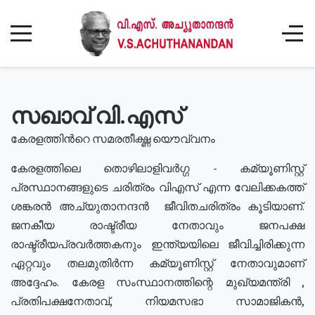
സഖാവ് വി.എസ്
കേരളത്തിൻറെ സമരതീക്ഷ്ണ യൌവ്വനം
കേരളത്തിലെ തൊഴിലാളിവർഗ്ഗ - കമ്യൂണിസ്റ്റ്
പ്രസ്ഥാനങ്ങളുടെ ചരിത്രം വിഎസ് എന്ന വേലിക്കകത്ത്
ശങ്കരൻ അച്യുതാനന്ദൻ ജീവിതചരിത്രം കൂടിയാണ്.
ജനകീയ രാഷ്ട്രീയ നേതാവും ജനപക്ഷ
രാഷ്ട്രീയപ്രവർത്തകനും ഇന്ത്യയിലെ ജീവിച്ചിരിക്കുന്ന
ഏറ്റവും തലമുതിർന്ന കമ്യൂണിസ്റ്റ് നേതാവുമാണ്
അദ്ദേഹം. കേരള സംസ്ഥാനത്തിന്റെ മുഖ്യമന്ത്രി ,
പ്രതിപക്ഷനേതാവ്, നിയമസഭാ സാമാജികൻ,