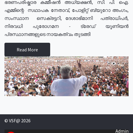
ഭരണപരിഷ്കാര കമ്മീഷൻ അധ്യക്ഷൻ, സി. പി. ഐ.
എമ്മിന്റെ സഥാപക നേതാവ്, പോളിറ്റ് ബ്യുറോ അംഗം,
സംസ്ഥാന സെക്രട്ടറി, ദേശാഭിമാനി പത്രാധിപർ,
നിരവധി പുരോഗമന - ട്രേഡ് യൂണിയൻ
പ്രസ്ഥാനങ്ങളുടെ നായകത്വം തുടങ്ങി
Read More
© VSF@ 2026
Admin