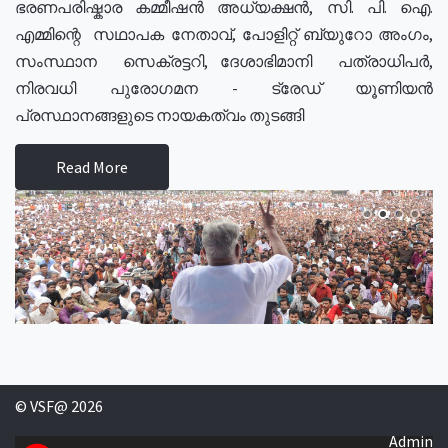
ഭരണപരിഷ്കാര കമ്മീഷൻ അധ്യക്ഷൻ, സി. പി. ഐ.
എമ്മിന്റെ സഥാപക നേതാവ്, പോളിറ്റ് ബ്യുറോ അംഗം,
സംസ്ഥാന സെക്രട്ടറി, ദേശാഭിമാനി പത്രാധിപർ,
നിരവധി പുരോഗമന - ട്രേഡ് യൂണിയൻ
പ്രസ്ഥാനങ്ങളുടെ നായകത്വം തുടങ്ങി
Read More
© VSF@ 2026
Admin