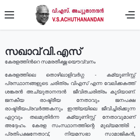
സഖാവ് വി.എസ്
കേരളത്തിൻറെ സമരതീക്ഷ്ണ യൌവ്വനം
കേരളത്തിലെ തൊഴിലാളിവർഗ്ഗ - കമ്യൂണിസ്റ്റ്
പ്രസ്ഥാനങ്ങളുടെ ചരിത്രം വിഎസ് എന്ന വേലിക്കകത്ത്
ശങ്കരൻ അച്യുതാനന്ദൻ ജീവിതചരിത്രം കൂടിയാണ്.
ജനകീയ രാഷ്ട്രീയ നേതാവും ജനപക്ഷ
രാഷ്ട്രീയപ്രവർത്തകനും ഇന്ത്യയിലെ ജീവിച്ചിരിക്കുന്ന
ഏറ്റവും തലമുതിർന്ന കമ്യൂണിസ്റ്റ് നേതാവുമാണ്
അദ്ദേഹം. കേരള സംസ്ഥാനത്തിന്റെ മുഖ്യമന്ത്രി ,
പ്രതിപക്ഷനേതാവ്, നിയമസഭാ സാമാജികൻ,