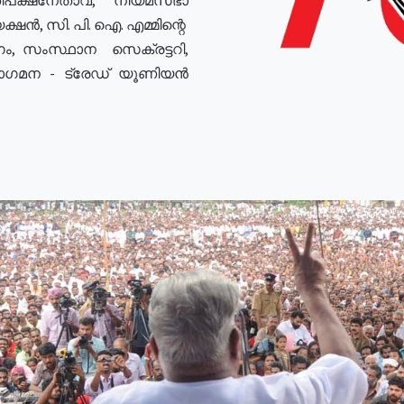
ഷൻ, സി. പി. ഐ. എമ്മിന്റെ
ം, സംസ്ഥാന സെക്രട്ടറി,
രോഗമന - ട്രേഡ് യൂണിയൻ