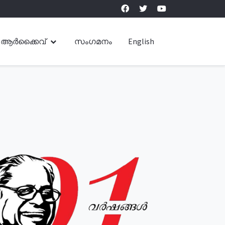
ആർക്കൈവ്
സംഗമനം
English