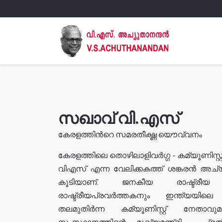
സഖാവ് വി.എസ്
കേരളത്തിൻറെ സമരതീക്ഷ്ണ യൌവ്വനം
കേരളത്തിലെ തൊഴിലാളിവർഗ്ഗ - കമ്യൂണിസ്റ്റ
വിഎസ് എന്ന വേലിക്കകത്ത് ശങ്കരൻ അച്
കൂടിയാണ്. ജനകീയ രാഷ്ട്രീ
രാഷ്ട്രീയപ്രവർത്തകനും ഇന്ത്യയിലെ ജീ
തലമുതിർന്ന കമ്യൂണിസ്റ്റ് നേതാവ
സംസ്ഥാനത്തിന്റെ മുഖ്യമന്ത്രി , പ്