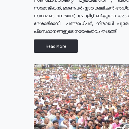
സാമാജികൻ, ഭരണപരിഷ്കാര കമ്മീഷൻ അധ്യക്
സഥാപക നേതാവ്, പോളിറ്റ് ബ്യുറോ അംഗ
ദേശാഭിമാനി പത്രാധിപർ, നിരവധി പു
പ്രസ്ഥാനങ്ങളുടെ നായകത്വം തുടങ്ങി
Read More