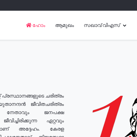
ഹോം
ആമുഖം
സഖാവ് വിഎസ്
് പ്രസ്ഥാനങ്ങളുടെ ചരിത്രം
യുതാനന്ദൻ ജീവിതചരിത്രം
യ നേതാവും ജനപക്ഷ
വിച്ചിരിക്കുന്ന ഏറ്റവും
ുമാണ് അദ്ദേഹം. കേരള
രതിപക്ഷനേതാവ്, നിയമസഭാ