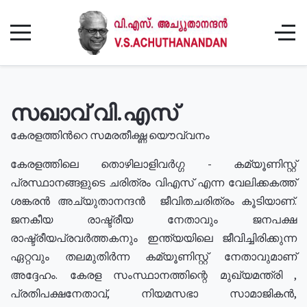
സഖാവ് വി.എസ്
കേരളത്തിൻറെ സമരതീക്ഷ്ണ യൌവ്വനം
കേരളത്തിലെ തൊഴിലാളിവർഗ്ഗ - കമ്യൂണിസ്റ്റ്
പ്രസ്ഥാനങ്ങളുടെ ചരിത്രം വിഎസ് എന്ന വേലിക്കകത്ത്
ശങ്കരൻ അച്യുതാനന്ദൻ ജീവിതചരിത്രം കൂടിയാണ്.
ജനകീയ രാഷ്ട്രീയ നേതാവും ജനപക്ഷ
രാഷ്ട്രീയപ്രവർത്തകനും ഇന്ത്യയിലെ ജീവിച്ചിരിക്കുന്ന
ഏറ്റവും തലമുതിർന്ന കമ്യൂണിസ്റ്റ് നേതാവുമാണ്
അദ്ദേഹം. കേരള സംസ്ഥാനത്തിന്റെ മുഖ്യമന്ത്രി ,
പ്രതിപക്ഷനേതാവ്, നിയമസഭാ സാമാജികൻ,