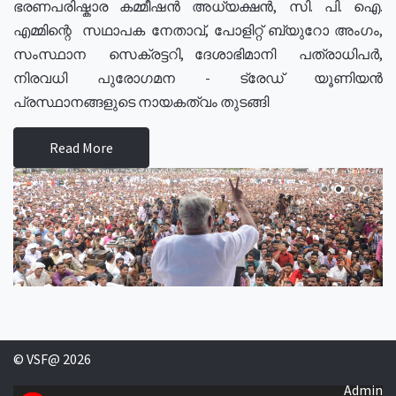
ഭരണപരിഷ്കാര കമ്മീഷൻ അധ്യക്ഷൻ, സി. പി. ഐ.
എമ്മിന്റെ സഥാപക നേതാവ്, പോളിറ്റ് ബ്യുറോ അംഗം,
സംസ്ഥാന സെക്രട്ടറി, ദേശാഭിമാനി പത്രാധിപർ,
നിരവധി പുരോഗമന - ട്രേഡ് യൂണിയൻ
പ്രസ്ഥാനങ്ങളുടെ നായകത്വം തുടങ്ങി
Read More
© VSF@ 2026
Admin