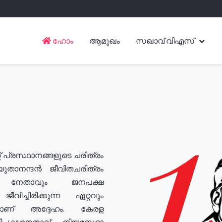
ഹോം
ആമുഖം
സഖാവ് വിഎസ്
് പ്രസ്ഥാനങ്ങളുടെ ചരിത്രം
യുതാനന്ദൻ ജീവിതചരിത്രം
യ നേതാവും ജനപക്ഷ
വിച്ചിരിക്കുന്ന ഏറ്റവും
ുമാണ് അദ്ദേഹം. കേരള
രതിപക്ഷനേതാവ്, നിയമസഭാ