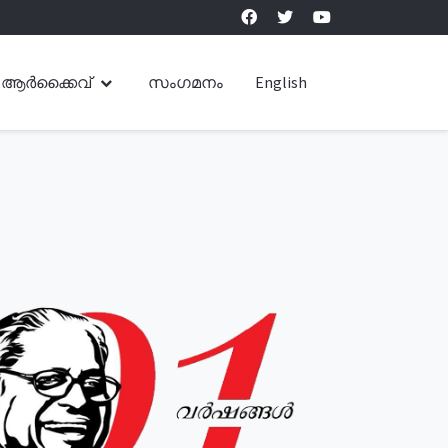
ആർക്കൈവ്
സംഗമനം
English