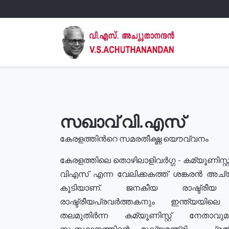
സഖാവ് വി.എസ്
കേരളത്തിൻറെ സമരതീക്ഷ്ണ യൌവ്വനം
കേരളത്തിലെ തൊഴിലാളിവർഗ്ഗ - കമ്യൂണിസ്റ്റ
വിഎസ് എന്ന വേലിക്കകത്ത് ശങ്കരൻ അച്
കൂടിയാണ്. ജനകീയ രാഷ്ട്രീ
രാഷ്ട്രീയപ്രവർത്തകനും ഇന്ത്യയിലെ ജീ
തലമുതിർന്ന കമ്യൂണിസ്റ്റ് നേതാവ
സംസ്ഥാനത്തിന്റെ മുഖ്യമന്ത്രി , പ്