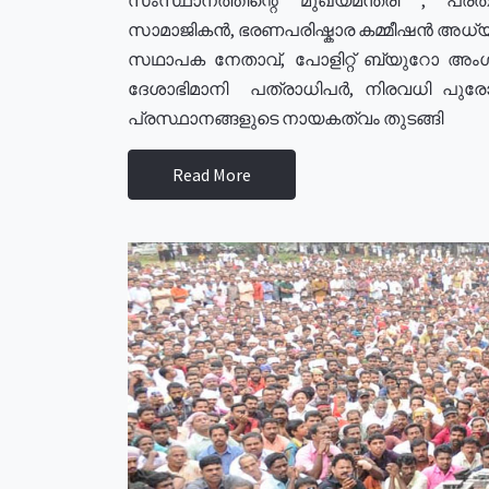
സാമാജികൻ, ഭരണപരിഷ്കാര കമ്മീഷൻ അധ്യക്
സഥാപക നേതാവ്, പോളിറ്റ് ബ്യുറോ അംഗ
ദേശാഭിമാനി പത്രാധിപർ, നിരവധി പു
പ്രസ്ഥാനങ്ങളുടെ നായകത്വം തുടങ്ങി
Read More