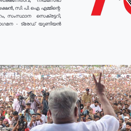
ഷൻ, സി. പി. ഐ. എമ്മിന്റെ
ം, സംസ്ഥാന സെക്രട്ടറി,
രോഗമന - ട്രേഡ് യൂണിയൻ