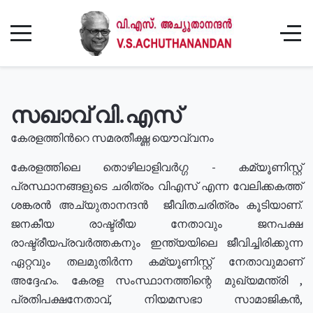
സഖാവ് വി.എസ്
കേരളത്തിൻറെ സമരതീക്ഷ്ണ യൌവ്വനം
കേരളത്തിലെ തൊഴിലാളിവർഗ്ഗ - കമ്യൂണിസ്റ്റ്
പ്രസ്ഥാനങ്ങളുടെ ചരിത്രം വിഎസ് എന്ന വേലിക്കകത്ത്
ശങ്കരൻ അച്യുതാനന്ദൻ ജീവിതചരിത്രം കൂടിയാണ്.
ജനകീയ രാഷ്ട്രീയ നേതാവും ജനപക്ഷ
രാഷ്ട്രീയപ്രവർത്തകനും ഇന്ത്യയിലെ ജീവിച്ചിരിക്കുന്ന
ഏറ്റവും തലമുതിർന്ന കമ്യൂണിസ്റ്റ് നേതാവുമാണ്
അദ്ദേഹം. കേരള സംസ്ഥാനത്തിന്റെ മുഖ്യമന്ത്രി ,
പ്രതിപക്ഷനേതാവ്, നിയമസഭാ സാമാജികൻ,