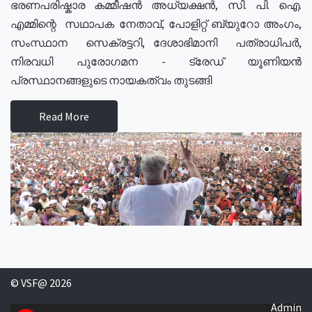
ഭരണപരിഷ്കാര കമ്മീഷൻ അധ്യക്ഷൻ, സി. പി. ഐ.
എമ്മിന്റെ സഥാപക നേതാവ്, പോളിറ്റ് ബ്യുറോ അംഗം,
സംസ്ഥാന സെക്രട്ടറി, ദേശാഭിമാനി പത്രാധിപർ,
നിരവധി പുരോഗമന - ട്രേഡ് യൂണിയൻ
പ്രസ്ഥാനങ്ങളുടെ നായകത്വം തുടങ്ങി
Read More
© VSF@ 2026
Admin