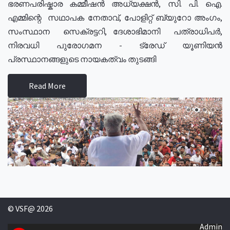
ഭരണപരിഷ്കാര കമ്മീഷൻ അധ്യക്ഷൻ, സി. പി. ഐ.
എമ്മിന്റെ സഥാപക നേതാവ്, പോളിറ്റ് ബ്യുറോ അംഗം,
സംസ്ഥാന സെക്രട്ടറി, ദേശാഭിമാനി പത്രാധിപർ,
നിരവധി പുരോഗമന - ട്രേഡ് യൂണിയൻ
പ്രസ്ഥാനങ്ങളുടെ നായകത്വം തുടങ്ങി
Read More
© VSF@ 2026
Admin