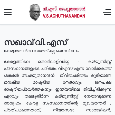
സഖാവ് വി.എസ്
കേരളത്തിൻറെ സമരതീക്ഷ്ണ യൌവ്വനം
കേരളത്തിലെ തൊഴിലാളിവർഗ്ഗ - കമ്യൂണിസ്റ്റ്
പ്രസ്ഥാനങ്ങളുടെ ചരിത്രം വിഎസ് എന്ന വേലിക്കകത്ത്
ശങ്കരൻ അച്യുതാനന്ദൻ ജീവിതചരിത്രം കൂടിയാണ്.
ജനകീയ രാഷ്ട്രീയ നേതാവും ജനപക്ഷ
രാഷ്ട്രീയപ്രവർത്തകനും ഇന്ത്യയിലെ ജീവിച്ചിരിക്കുന്ന
ഏറ്റവും തലമുതിർന്ന കമ്യൂണിസ്റ്റ് നേതാവുമാണ്
അദ്ദേഹം. കേരള സംസ്ഥാനത്തിന്റെ മുഖ്യമന്ത്രി ,
പ്രതിപക്ഷനേതാവ്, നിയമസഭാ സാമാജികൻ,